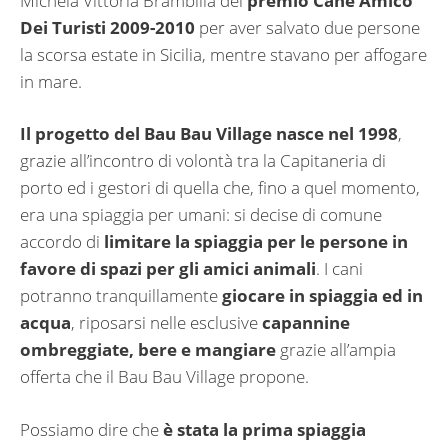
Michela Vittoria Brambilla del
premio Cane Amico
Dei Turisti 2009-2010
per aver salvato due persone
la scorsa estate in Sicilia, mentre stavano per affogare
in mare.
Il progetto del Bau Bau Village nasce nel 1998
,
grazie all’incontro di volontà tra la Capitaneria di
porto ed i gestori di quella che, fino a quel momento,
era una spiaggia per umani: si decise di comune
accordo di
limitare la spiaggia per le persone in
favore di spazi per gli amici animali
. I cani
potranno tranquillamente
giocare in spiaggia ed in
acqua
, riposarsi nelle esclusive
capannine
ombreggiate, bere e mangiare
grazie all’ampia
offerta che il Bau Bau Village propone.
Possiamo dire che
è stata la prima spiaggia