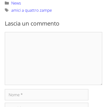
Categorie
News
Tag
amici a quattro zampe
Lascia un commento
Commento
Nome
Email