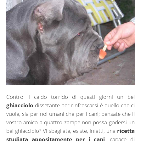
Contro il caldo torrido di questi giorni un bel
ghiacciolo
dissetante per rinfrescarsi è quello che ci
vuole, sia per noi umani che per i cani; pensate che il
vostro amico a quattro zampe non possa godersi un
bel ghiacciolo? Vi sbagliate, esiste, infatti, una
ricetta
studiata appositamente per i cani
, capace di