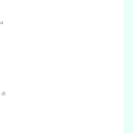
na
 di