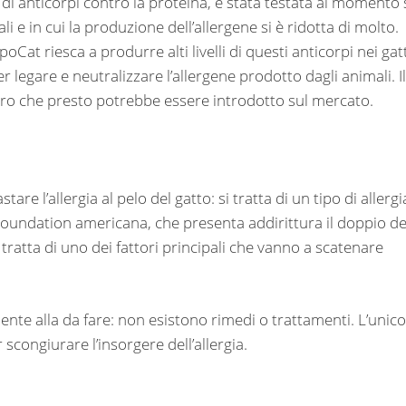
e di anticorpi contro la proteina, è stata testata al momento
i e in cui la produzione dell’allergene si è ridotta di molto.
Cat riesca a produrre alti livelli di questi anticorpi nei gatt
 legare e neutralizzare l’allergene prodotto dagli animali. Il
vero che presto potrebbe essere introdotto sul mercato.
are l’allergia al pelo del gatto: si tratta di un tipo di allergi
Foundation americana, che presenta addirittura il doppio de
si tratta di uno dei fattori principali che vanno a scatenare
nte alla da fare: non esistono rimedi o trattamenti. L’unico
 scongiurare l’insorgere dell’allergia.