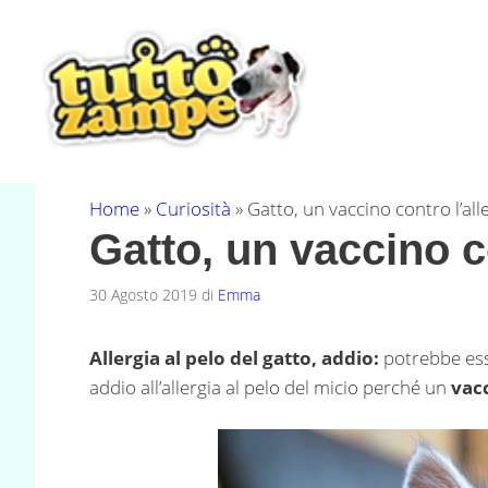
Vai
al
contenuto
Home
»
Curiosità
»
Gatto, un vaccino contro l’all
Gatto, un vaccino co
30 Agosto 2019
di
Emma
Allergia al pelo del gatto, addio:
potrebbe esse
addio all’allergia al pelo del micio perché un
vac