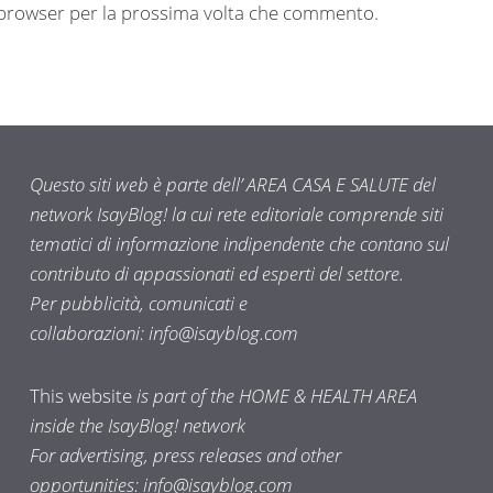
o browser per la prossima volta che commento.
Questo siti web è parte dell’ AREA CASA E SALUTE del
network IsayBlog! la cui rete editoriale comprende siti
tematici di informazione indipendente che contano sul
contributo di appassionati ed esperti del settore.
Per pubblicità, comunicati e
collaborazioni:
info@isayblog.com
This website
is part of the HOME & HEALTH AREA
inside the IsayBlog! network
For advertising, press releases and other
opportunities:
info@isayblog.com