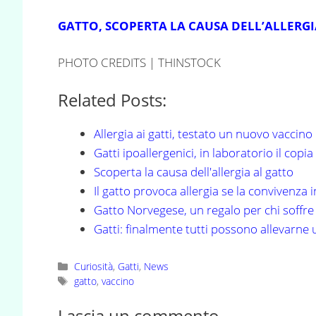
GATTO, SCOPERTA LA CAUSA DELL’ALLERGI
PHOTO CREDITS | THINSTOCK
Related Posts:
Allergia ai gatti, testato un nuovo vaccino
Gatti ipoallergenici, in laboratorio il copi
Scoperta la causa dell'allergia al gatto
Il gatto provoca allergia se la convivenza 
Gatto Norvegese, un regalo per chi soffre 
Gatti: finalmente tutti possono allevarne
Categorie
Curiosità
,
Gatti
,
News
Tag
gatto
,
vaccino
Lascia un commento