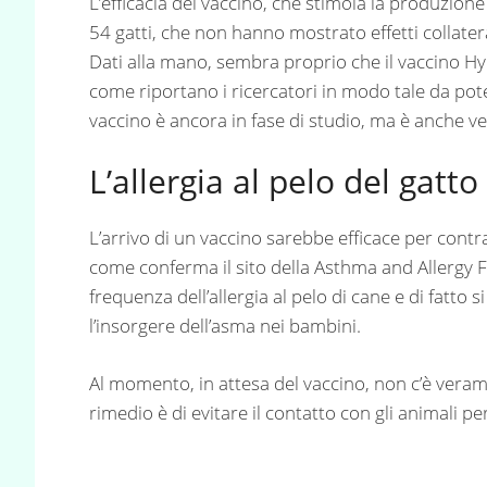
L’efficacia del vaccino, che stimola la produzion
54 gatti, che non hanno mostrato effetti collateral
Dati alla mano, sembra proprio che il vaccino Hypo
come riportano i ricercatori in modo tale da poter
vaccino è ancora in fase di studio, ma è anche 
L’allergia al pelo del gatto
L’arrivo di un vaccino sarebbe efficace per contrast
come conferma il sito della Asthma and Allergy 
frequenza dell’allergia al pelo di cane e di fatto 
l’insorgere dell’asma nei bambini.
Al momento, in attesa del vaccino, non c’è verame
rimedio è di evitare il contatto con gli animali per