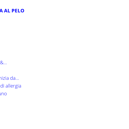
A AL PELO
a &…
inizia da…
di allergia
 uno