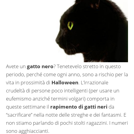
Avete un
gatto nero
? Tenetevelo stretto in questo
periodo, perché come ogni anno, sono a rischio per la
vita in prossimità di
Halloween
. L’irrazionale
crudeltà di persone poco intelligenti (per usare un
eufemismo anziché termini volgari) comporta in
queste settimane il
rapimento di gatti neri
da
“sacrificare” nella notte delle streghe e dei fantasmi. E
non stiamo parlando di pochi stolti ragazzini. I numeri
sono agghiaccianti.