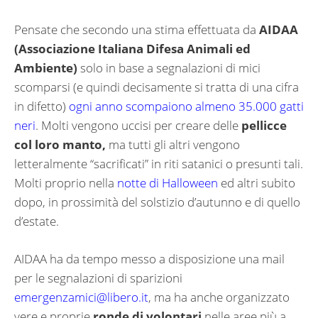
Pensate che secondo una stima effettuata da
AIDAA
(Associazione Italiana Difesa Animali ed
Ambiente)
solo in base a segnalazioni di mici
scomparsi (e quindi decisamente si tratta di una cifra
in difetto)
ogni anno scompaiono almeno 35.000 gatti
neri
. Molti vengono uccisi per creare delle
pellicce
col loro manto,
ma tutti gli altri vengono
letteralmente “sacrificati” in riti satanici o presunti tali.
Molti proprio nella
notte di Halloween
ed altri subito
dopo, in prossimità del solstizio d’autunno e di quello
d’estate.
AIDAA ha da tempo messo a disposizione una mail
per le segnalazioni di sparizioni
emergenzamici@libero.it
, ma ha anche organizzato
vere e proprie
ronde di volontari
nelle aree più a