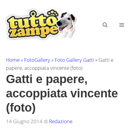
Vai
al
contenuto
ME
Home
»
FotoGallery
»
Foto Gallery Gatti
»
Gatti e
papere, accoppiata vincente (foto)
Gatti e papere,
accoppiata vincente
(foto)
14 Giugno 2014
di
Redazione