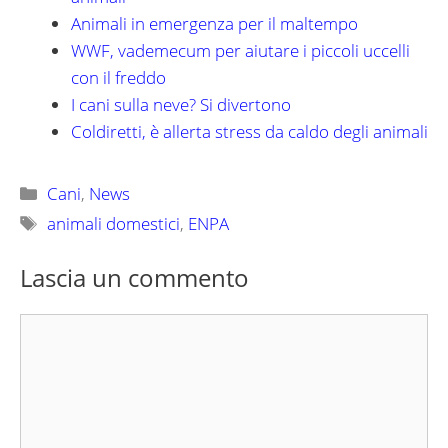
Animali in emergenza per il maltempo
WWF, vademecum per aiutare i piccoli uccelli
con il freddo
I cani sulla neve? Si divertono
Coldiretti, è allerta stress da caldo degli animali
Categorie
Cani
,
News
Tag
animali domestici
,
ENPA
Lascia un commento
Commento