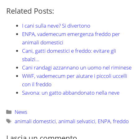
Related Posts:
I cani sulla neve? Si divertono
ENPA, vademecum emergenza freddo per
animali domestici
Cani, gatti domestici e freddo: evitare gli
sbalzi…
Cani randagi azzannano un uomo nel riminese
WWF, vademecum per aiutare i piccoli uccelli
con il freddo
Savona: un gatto abbandonato nella neve
Categorie
News
Tag
animali domestici
,
animali selvatici
,
ENPA
,
freddo
Lascia un commento