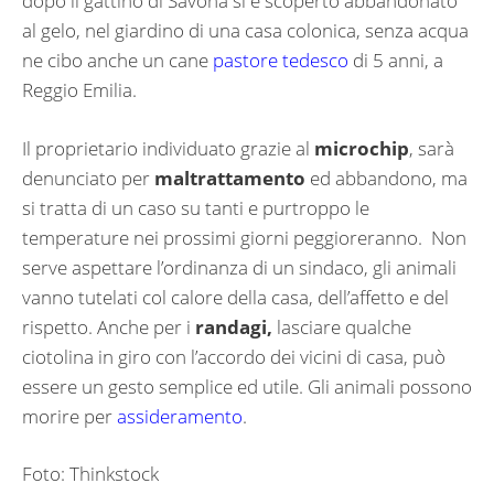
dopo il gattino di Savona si è scoperto abbandonato
al gelo, nel giardino di una casa colonica, senza acqua
ne cibo anche un cane
pastore tedesco
di 5 anni, a
Reggio Emilia.
Il proprietario individuato grazie al
microchip
, sarà
denunciato per
maltrattamento
ed abbandono, ma
si tratta di un caso su tanti e purtroppo le
temperature nei prossimi giorni peggioreranno. Non
serve aspettare l’ordinanza di un sindaco, gli animali
vanno tutelati col calore della casa, dell’affetto e del
rispetto. Anche per i
randagi,
lasciare qualche
ciotolina in giro con l’accordo dei vicini di casa, può
essere un gesto semplice ed utile. Gli animali possono
morire per
assideramento
.
Foto: Thinkstock