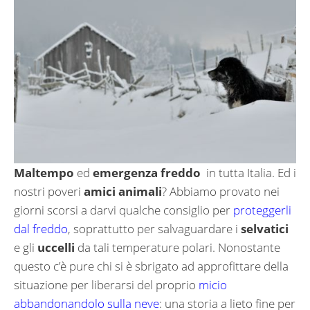
Maltempo
ed
emergenza freddo
in tutta Italia. Ed i
nostri poveri
amici animali
? Abbiamo provato nei
giorni scorsi a darvi qualche consiglio per
proteggerli
dal freddo
, soprattutto per salvaguardare i
selvatici
e gli
uccelli
da tali temperature polari. Nonostante
questo c’è pure chi si è sbrigato ad approfittare della
situazione per liberarsi del proprio
micio
abbandonandolo sulla neve
: una storia a lieto fine per