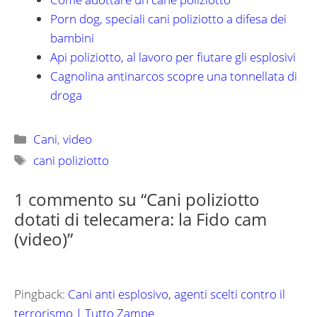
Porn dog, speciali cani poliziotto a difesa dei
bambini
Api poliziotto, al lavoro per fiutare gli esplosivi
Cagnolina antinarcos scopre una tonnellata di
droga
Categorie
Cani
,
video
Tag
cani poliziotto
1 commento su “Cani poliziotto
dotati di telecamera: la Fido cam
(video)”
Pingback:
Cani anti esplosivo, agenti scelti contro il
terrorismo | Tutto Zampe