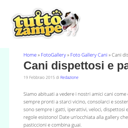
Vai
al
contenuto
Home
»
FotoGallery
»
Foto Gallery Cani
»
Cani di
Cani dispettosi e pa
19 Febbraio 2015
di
Redazione
Siamo abituati a vedere i nostri amici cani come de
sempre pronti a starci vicino, consolarci e sost
sono sempre i gatti, iperattivi, veloci, dispettosi
regole esistono! Date un’occhiata alla gallery c
pasticcioni e combina guai.