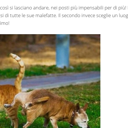
osì si lasciano andare, nei posti più impensabili per di più! I
si di tutte le sue malefatte. Il secondo invece sceglie un luo
simo!