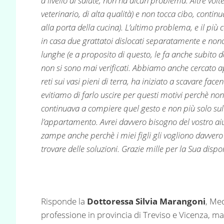
a livello di salute, non ha alcun problema. Altre volte
veterinario, di alta qualità) e non tocca cibo, con
alla porta della cucina). L’ultimo problema, e il più
in casa due grattatoi dislocati separatamente e no
lunghe (e a proposito di questo, le fa anche subito d
non si sono mai verificati. Abbiamo anche cercato ap
reti sui vasi pieni di terra, ha iniziato a scavare fa
evitiamo di farlo uscire per questi motivi perchè nonos
continuava a compiere quel gesto e non più solo sul 
l’appartamento. Avrei davvero bisogno del vostro a
zampe anche perchè i miei figli gli vogliono davvero
trovare delle soluzioni. Grazie mille per la Sua dispon
Risponde la
Dottoressa Silvia Marangoni
, Me
professione in provincia di Treviso e Vicenza, m