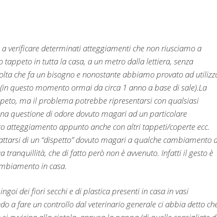
 a verificare determinati atteggiamenti che non riusciamo a
solo tappeto in tutta la casa, a un metro dalla lettiera, senza
 volta che fa un bisogno e nonostante abbiamo provato ad utilizz
ra (in questo momento ormai da circa 1 anno a base di sale).La
appeto, ma il problema potrebbe ripresentarsi con qualsiasi
una questione di odore dovuto magari ad un particolare
 atteggiamento appunto anche con altri tappeti/coperte ecc.
ttarsi di un “dispetto” dovuto magari a qualche cambiamento d
ranquillità, che di fatto però non è avvenuto. Infatti il gesto è
ambiamento in casa.
ngoi dei fiori secchi e di plastica presenti in casa in vasi
o a fare un controllo dal veterinario generale ci abbia detto che