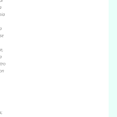
al
a
bia
a
se
e,
a
tro
non
a;