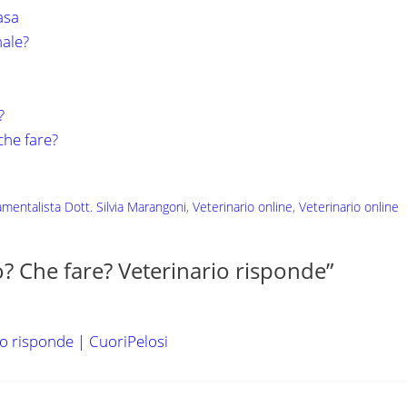
asa
male?
?
 che fare?
mentalista Dott. Silvia Marangoni
,
Veterinario online
,
Veterinario online
? Che fare? Veterinario risponde”
io risponde | CuoriPelosi