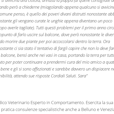
 si avvicina alla ciotola, annusa la pappa (di quelle consigliate d
tinuando però a chiederne (miagolando appena qualcuno si avvicin
 comune penso, è quello dei poveri divani distrutti nonostante ab
nostante gli vengano curate le unghie appena diventano un poco
opo averle tagliate). Tutti questi problemi per il primo anno circ
punto di farlo uscire sul balcone, dove però nonostante le diver
cendo morire due piante per poi accoccolarsi dentro la terra. Ora
tante ci sia stato il tentativo di fargli capire che non lo deve far
balcone, bensì anche nei vasi in casa, portando la terra per tutt
iuto per poter continuare a prendermi cura del mio amico a quat
 bene e gli si sono affezionati e sarebbe davvero un dispiacere 
ibilità, attendo sue risposte Cordiali Saluti. Sara”
dico Veterinario Esperto in Comportamento. Esercita la sua
a pratica consulenze specialistiche anche a Belluno e Venezi