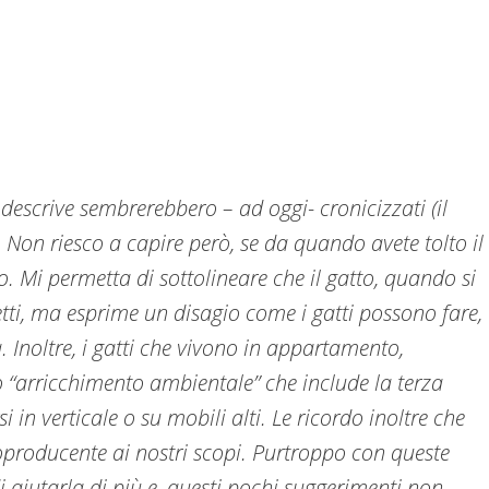
 descrive sembrerebbero – ad oggi- cronicizzati (il
 Non riesco a capire però, se da quando avete tolto il
o. Mi permetta di sottolineare che il gatto, quando si
ti, ma esprime un disagio come i gatti possono fare,
 Inoltre, i gatti che vivono in appartamento,
 “arricchimento ambientale” che include la terza
i in verticale o su mobili alti. Le ricordo inoltre che
oproducente ai nostri scopi. Purtroppo con queste
aiutarla di più e, questi pochi suggerimenti non