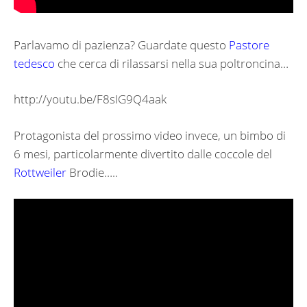
Parlavamo di pazienza? Guardate questo
Pastore
tedesco
che cerca di rilassarsi nella sua poltroncina…
http://youtu.be/F8sIG9Q4aak
Protagonista del prossimo video invece, un bimbo di
6 mesi, particolarmente divertito dalle coccole del
Rottweiler
Brodie…..