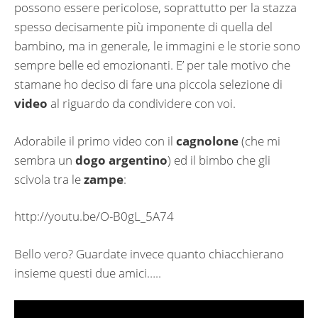
possono essere pericolose, soprattutto per la stazza
spesso decisamente più imponente di quella del
bambino, ma in generale, le immagini e le storie sono
sempre belle ed emozionanti. E’ per tale motivo che
stamane ho deciso di fare una piccola selezione di
video
al riguardo da condividere con voi.
Adorabile il primo video con il
cagnolone
(che mi
sembra un
dogo argentino
) ed il bimbo che gli
scivola tra le
zampe
:
http://youtu.be/O-B0gL_5A74
Bello vero? Guardate invece quanto chiacchierano
insieme questi due amici…..