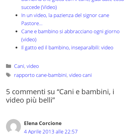
succede (Video)
In un video, la pazienza del signor cane
Pastore…
Cane e bambino si abbracciano ogni giorno
(video)
Il gatto ed il bambino, inseparalbili: video
Categorie
Cani
,
video
Tag
rapporto cane-bambini
,
video cani
5 commenti su “Cani e bambini, i
video più belli”
Elena Corcione
4 Aprile 2013 alle 22:57