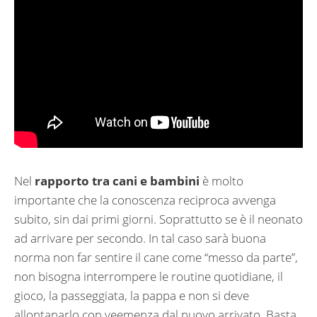
Nel
rapporto tra cani e bambini
è molto
importante che la conoscenza reciproca avvenga
subito, sin dai primi giorni. Soprattutto se è il neonato
ad arrivare per secondo. In tal caso sarà buona
norma non far sentire il cane come “messo da parte”,
non bisogna interrompere le routine quotidiane, il
gioco, la passeggiata, la pappa e non si deve
allontanarlo con veemenza dal nuovo arrivato. Basta