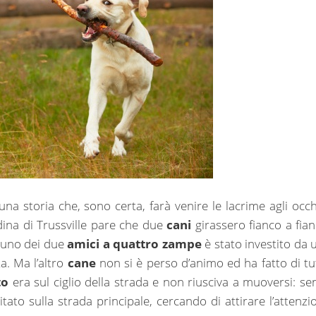
 una storia che, sono certa, farà venire le lacrime agli occh
adina di Trussville pare che due
cani
girassero fianco a fian
 uno dei due
amici a quattro zampe
è stato investito da 
a. Ma l’altro
cane
non si è perso d’animo ed ha fatto di tu
to
era sul ciglio della strada e non riusciva a muoversi: se
ato sulla strada principale, cercando di attirare l’attenzi