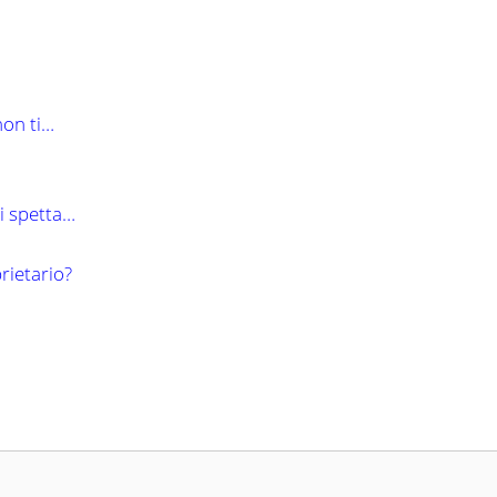
non ti…
i spetta…
rietario?