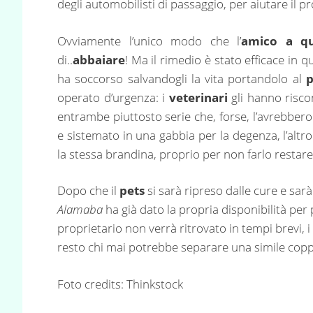
degli automobilisti di passaggio, per aiutare il p
Ovviamente l’unico modo che l’
amico a q
di..
abbaiare
! Ma il rimedio è stato efficace in 
ha soccorso salvandogli la vita portandolo al
p
operato d’urgenza: i
veterinari
gli hanno risco
entrambe piuttosto serie che, forse, l’avrebbero
e sistemato in una gabbia per la degenza, l’altr
la stessa brandina, proprio per non farlo restare
Dopo che il
pets
si sarà ripreso dalle cure e sar
Alamaba
ha già dato la propria disponibilità per p
proprietario non verrà ritrovato in tempi brevi, 
resto chi mai potrebbe separare una simile copp
Foto credits: Thinkstock