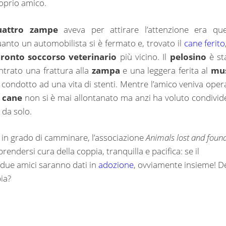
roprio amico.
uattro zampe
aveva per attirare l’attenzione era que
quanto un automobilista si è fermato e, trovato il
cane ferito
ronto soccorso veterinario
più vicino. Il
pelosino
è st
ntrato una frattura alla
zampa
e una leggera ferita al
mu
 condotto ad una vita di stenti. Mentre l’amico veniva oper
o
cane
non si è mai allontanato ma anzi ha voluto condivid
 da solo.
à in grado di camminare, l’associazione
Animals lost and found
rendersi cura della coppia, tranquilla e pacifica: se il
i due amici saranno dati in
adozione
, ovviamente insieme! D
ia?