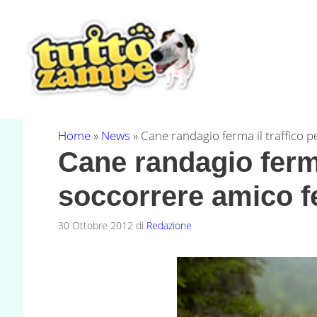
Vai
al
contenuto
Home
»
News
»
Cane randagio ferma il traffico p
Cane randagio ferma
soccorrere amico fe
30 Ottobre 2012
di
Redazione