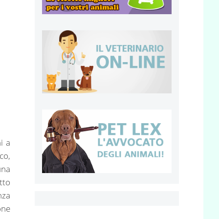
i a
co,
una
tto
nza
one