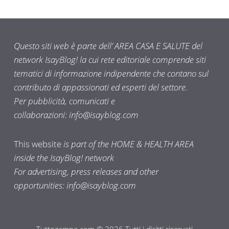
Questo siti web è parte dell’ AREA CASA E SALUTE del
network IsayBlog! la cui rete editoriale comprende siti
tematici di informazione indipendente che contano sul
contributo di appassionati ed esperti del settore.
Per pubblicità, comunicati e
collaborazioni:
info@isayblog.com
This website
is part of the HOME & HEALTH AREA
inside the IsayBlog! network
For advertising, press releases and other
opportunities:
info@isayblog.com
Tuttozampe.com © 2026 Tutti i diritti riservati