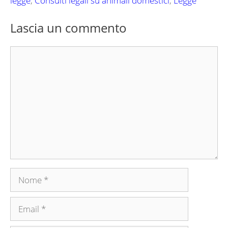
legge
,
Consulti legali su animali domestici
,
Legge
Lascia un commento
Commento
Nome
Email