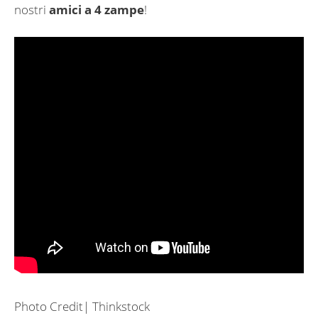
nostri
amici a 4 zampe
!
Photo Credit| Thinkstock