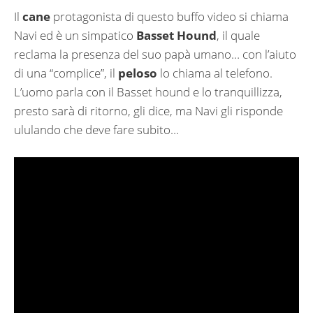
Il
cane
protagonista di questo buffo video si chiama
Navi ed è un simpatico
Basset Hound
, il quale
reclama la presenza del suo papà umano… con l’aiuto
di una “complice”, il
peloso
lo chiama al telefono.
L’uomo parla con il Basset hound e lo tranquillizza,
presto sarà di ritorno, gli dice, ma Navi gli risponde
ululando che deve fare subito…