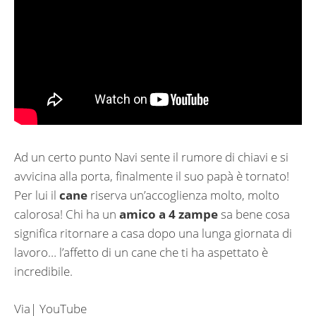
Ad un certo punto Navi sente il rumore di chiavi e si
avvicina alla porta, finalmente il suo papà è tornato!
Per lui il
cane
riserva un’accoglienza molto, molto
calorosa! Chi ha un
amico a 4 zampe
sa bene cosa
significa ritornare a casa dopo una lunga giornata di
lavoro… l’affetto di un cane che ti ha aspettato è
incredibile.
Via| YouTube