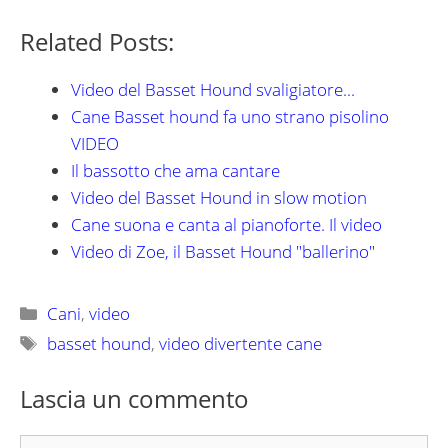
Related Posts:
Video del Basset Hound svaligiatore...
Cane Basset hound fa uno strano pisolino
VIDEO
Il bassotto che ama cantare
Video del Basset Hound in slow motion
Cane suona e canta al pianoforte. Il video
Video di Zoe, il Basset Hound "ballerino"
Categorie
Cani
,
video
Tag
basset hound
,
video divertente cane
Lascia un commento
Commento