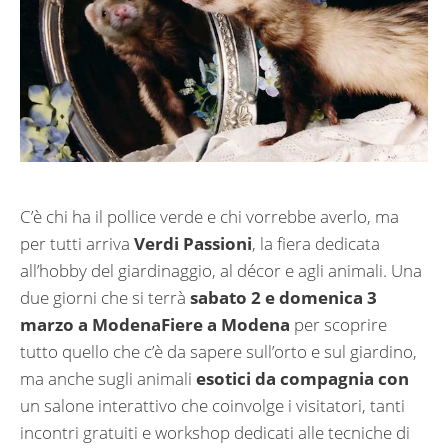
C’è chi ha il pollice verde e chi vorrebbe averlo, ma
per tutti arriva
Verdi Passioni
, la fiera dedicata
all’hobby del giardinaggio, al décor e agli animali. Una
due giorni che si terrà
sabato 2 e domenica 3
marzo a ModenaFiere a Modena
per scoprire
tutto quello che c’è da sapere sull’orto e sul giardino,
ma anche sugli animali
esotici da compagnia con
un salone interattivo che coinvolge i visitatori, tanti
incontri gratuiti e workshop dedicati alle tecniche di