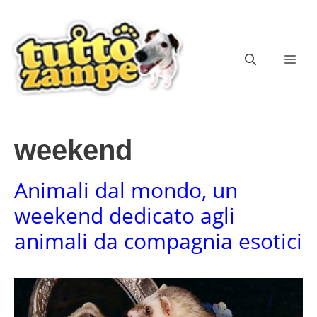
Vai
al
contenuto
ME
weekend
Animali dal mondo, un
weekend dedicato agli
animali da compagnia esotici