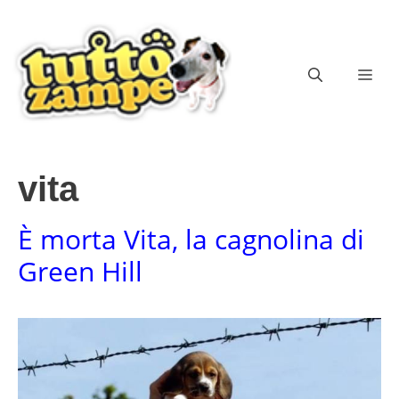
Vai
al
contenuto
ME
vita
È morta Vita, la cagnolina di
Green Hill