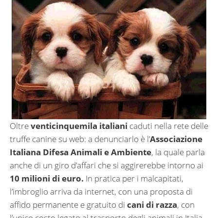
Oltre
venticinquemila italiani
caduti nella rete delle
truffe canine su web: a denunciarlo è l’
Associazione
Italiana Difesa Animali e Ambiente
, la quale parla
anche di un giro d’affari che si aggirerebbe intorno ai
10 milioni di euro.
In pratica per i malcapitati,
l’imbroglio arriva da internet, con una proposta di
affido permanente e gratuito di
cani di razza
, con
l’unico costo legato al trasporto degli animali in Italia.