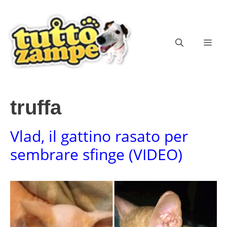
Vai
al
contenuto
ME
truffa
Vlad, il gattino rasato per
sembrare sfinge (VIDEO)