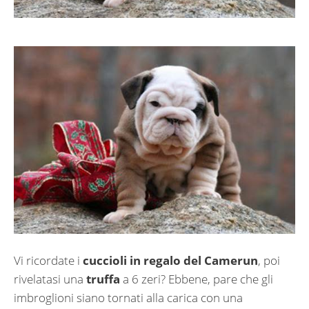
Vi ricordate i
cuccioli in regalo del Camerun
, poi
rivelatasi una
truffa
a 6 zeri? Ebbene, pare che gli
imbroglioni siano tornati alla carica con una