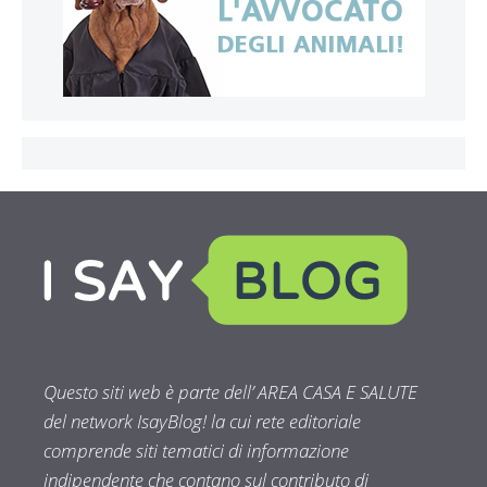
Questo siti web è parte dell’ AREA CASA E SALUTE
del network IsayBlog! la cui rete editoriale
comprende siti tematici di informazione
indipendente che contano sul contributo di