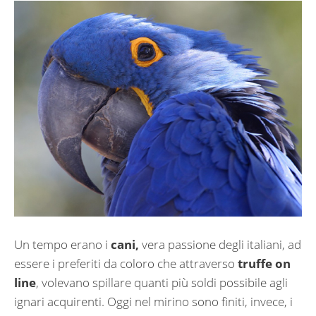
Un tempo erano i
cani,
vera passione degli italiani, ad
essere i preferiti da coloro che attraverso
truffe on
line
, volevano spillare quanti più soldi possibile agli
ignari acquirenti. Oggi nel mirino sono finiti, invece, i