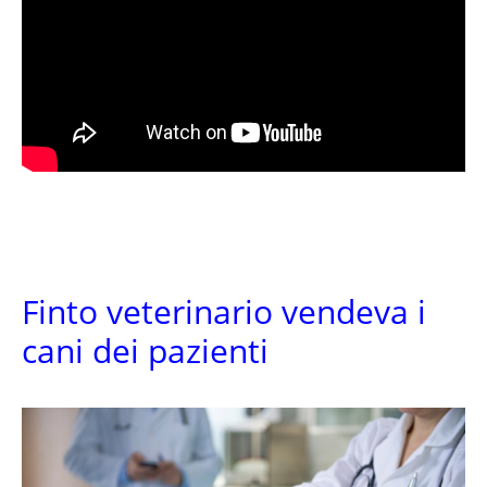
Finto veterinario vendeva i
cani dei pazienti