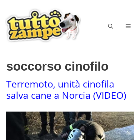
Vai
al
contenuto
ME
soccorso cinofilo
Terremoto, unità cinofila
salva cane a Norcia (VIDEO)