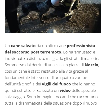
Un
cane salvato
da un altro cane
professionista
del soccorso post terremoto
. Lo ha ‘annusato’ e
individuato a distanza, malgrado gli strati di macerie.
Sommerso dai detriti di una casa in pietra di
Norcia
,
così un cane è stato restituito alla vita grazie al
fondamentale intervento di un quattro zampe
dell’unità cinofila dei
vigili del fuoco
che lo hanno
quindi estratto e realizzato un
video
dello speciale
salvataggio. Sono immagini toccanti che raccontano
tutta la drammaticità della situazione dopo il nuovo