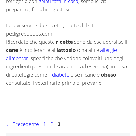
refrigerio con
gelati fatti in casa
, semplici da
preparare, freschi e gustosi.
Eccovi servite due ricette, tratte dal sito
pedigreedpups.com.
Ricordate che queste
ricette
sono da escludersi se il
cane
è intollerante al
lattosio
o ha altre
allergie
alimentari
specifiche che vedono coinvolti uno degli
ingredienti presenti (le arachidi, ad esempio): in caso
di patologie come il
diabete
o se il cane è
obeso
,
consultate il veterinario prima di provarle.
Navigazione
Pagina
Pagina
Pagina
←
Precedente
1
2
3
articolo