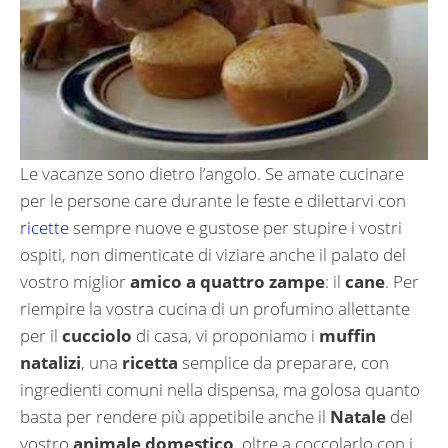
Le vacanze sono dietro l’angolo. Se amate cucinare
per le persone care durante le feste e dilettarvi con
ricette
sempre nuove e gustose per stupire i vostri
ospiti, non dimenticate di viziare anche il palato del
vostro miglior
amico a quattro zampe
: il
cane
. Per
riempire la vostra cucina di un profumino allettante
per il
cucciolo
di casa, vi proponiamo i
muffin
natalizi
, una
ricetta
semplice da preparare, con
ingredienti comuni nella dispensa, ma golosa quanto
basta per rendere più appetibile anche il
Natale
del
vostro
animale domestico
, oltre a coccolarlo con i