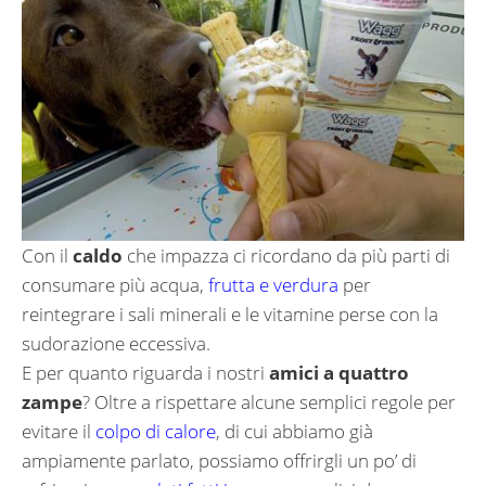
Con il
caldo
che impazza ci ricordano da più parti di
consumare più acqua,
frutta e verdura
per
reintegrare i sali minerali e le vitamine perse con la
sudorazione eccessiva.
E per quanto riguarda i nostri
amici a quattro
zampe
? Oltre a rispettare alcune semplici regole per
evitare il
colpo di calore
, di cui abbiamo già
ampiamente parlato, possiamo offrirgli un po’ di