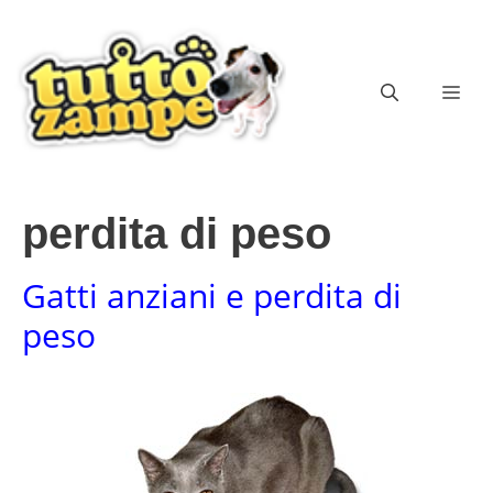
Vai
al
contenuto
ME
perdita di peso
Gatti anziani e perdita di
peso