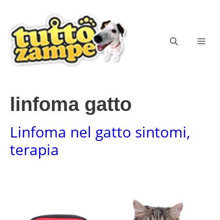
Vai
al
contenuto
ME
linfoma gatto
Linfoma nel gatto sintomi,
terapia