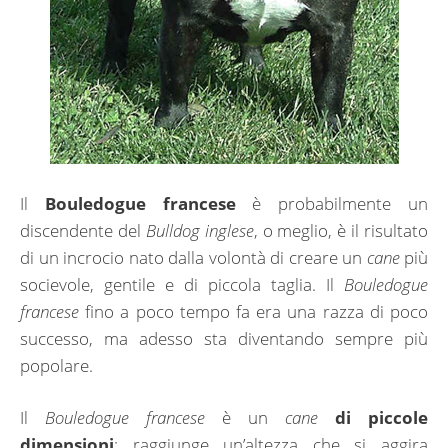
Il
Bouledogue
francese
è probabilmente un
discendente del
Bulldog
inglese
, o meglio, è il risultato
di un incrocio nato dalla volontà di creare un
cane
più
socievole, gentile e di piccola taglia. Il
Bouledogue
francese
fino a poco tempo fa era una razza di poco
successo, ma adesso sta diventando sempre più
popolare.
Il
Bouledogue
francese
è un
cane
di
piccole
dimensioni
: raggiunge un’altezza che si aggira