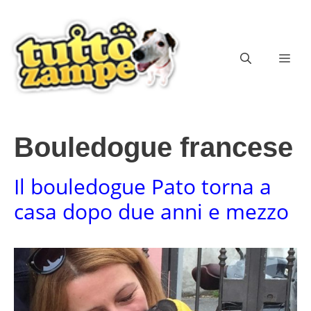
Vai
al
contenuto
ME
Bouledogue francese
Il bouledogue Pato torna a
casa dopo due anni e mezzo