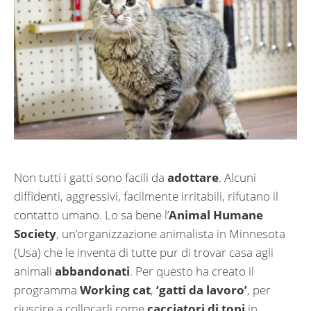
Non tutti i gatti sono facili da
adottare
. Alcuni
diffidenti, aggressivi, facilmente irritabili, rifutano il
contatto umano. Lo sa bene l’
Animal Humane
Society
, un’organizzazione animalista in Minnesota
(Usa) che le inventa di tutte pur di trovar casa agli
animali
abbandonati
. Per questo ha creato il
programma
Working cat
,
‘gatti da lavoro’
, per
riuscire a collocarli come
cacciatori di topi
in