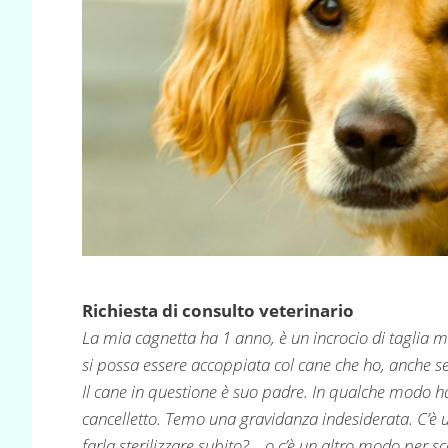
Richiesta di consulto veterinario
La mia cagnetta ha 1 anno, è un incrocio di taglia 
si possa essere accoppiata col cane che ho, anche se 
Il cane in questione è suo padre. In qualche modo h
cancelletto. Temo una gravidanza indesiderata. C’è
farla sterilizzare subito?….o c’è un altro modo per s