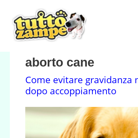
Vai
al
contenuto
aborto cane
Come evitare gravidanza 
dopo accoppiamento