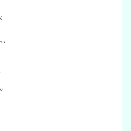
 è
 Ho
,
e
vo