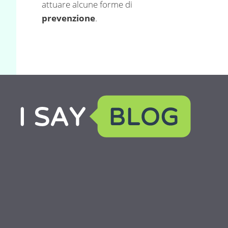
attuare alcune forme di
prevenzione
.