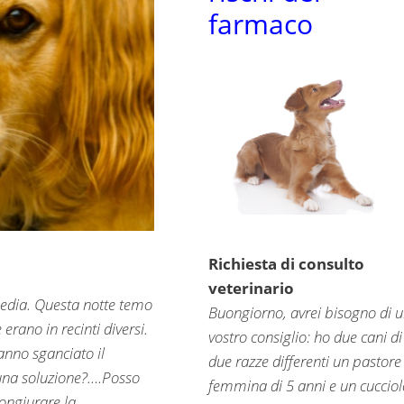
farmaco
Richiesta di consulto
veterinario
media. Questa notte temo
Buongiorno, avrei bisogno di 
erano in recinti diversi.
vostro consiglio: ho due cani di
anno sganciato il
due razze differenti un pastore
 una soluzione?….Posso
femmina di 5 anni e un cucciol
congiurare la