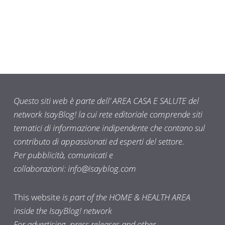
Questo siti web è parte dell’ AREA CASA E SALUTE del
network IsayBlog! la cui rete editoriale comprende siti
tematici di informazione indipendente che contano sul
contributo di appassionati ed esperti del settore.
Per pubblicità, comunicati e
collaborazioni:
info@isayblog.com
This website
is part of the HOME & HEALTH AREA
inside the IsayBlog! network
For advertising, press releases and other