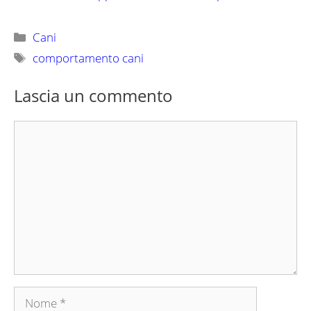
Categorie
Cani
Tag
comportamento cani
Lascia un commento
Commento
Nome