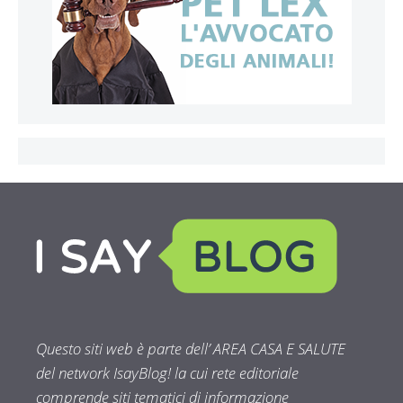
Questo siti web è parte dell’ AREA CASA E SALUTE
del network IsayBlog! la cui rete editoriale
comprende siti tematici di informazione