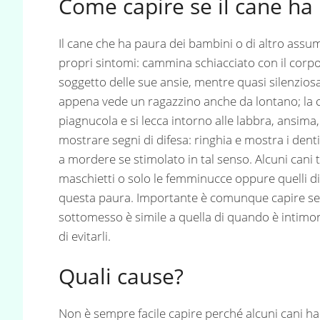
Come capire se il cane ha
Il cane che ha paura dei bambini o di altro assum
propri sintomi: cammina schiacciato con il corpo
soggetto delle sue ansie, mentre quasi silenzio
appena vede un ragazzino anche da lontano; la co
piagnucola e si lecca intorno alle labbra, ansim
mostrare segni di difesa: ringhia e mostra i dent
a mordere se stimolato in tal senso. Alcuni cani 
maschietti o solo le femminucce oppure quelli d
questa paura. Importante è comunque capire se s
sottomesso è simile a quella di quando è intimor
di evitarli.
Quali cause?
Non è sempre facile capire perché alcuni cani 