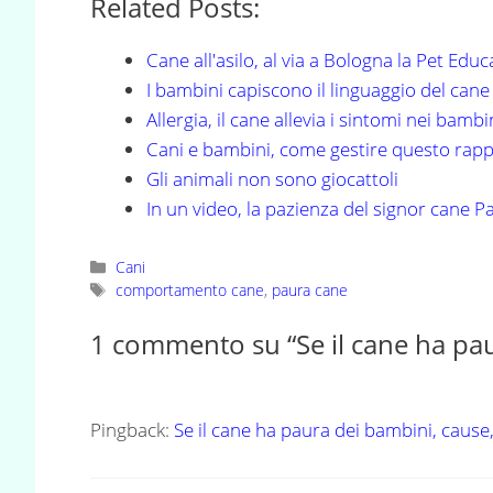
Related Posts:
Cane all'asilo, al via a Bologna la Pet Educ
I bambini capiscono il linguaggio del cane
Allergia, il cane allevia i sintomi nei bambi
Cani e bambini, come gestire questo rap
Gli animali non sono giocattoli
In un video, la pazienza del signor cane 
Categorie
Cani
Tag
comportamento cane
,
paura cane
1 commento su “Se il cane ha pau
Pingback:
Se il cane ha paura dei bambini, cause,