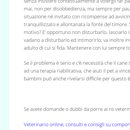
senza insistere contestualmente a volergli far p
mai, non per disobbedienza, ma sempre per paura
situazione né invitato con ricompense ad avvicina
tranquillizzato e allontanata la fonte del timore.
motivo? E’ opportuno non disturbarlo, lasciarlo 
vadano a disturbarlo ed intimorirlo; va inoltre i
adulto di cui si fida. Mantenere con lui sempre 
Se il problema è serio e c’è necessità che il cane
ad una terapia riabilitativa, che aiuti il pet a vi
bambini può anche rivelarsi difficile per questo 
Se avete domande o dubbi da porre ai ns veterinar
Veterinario online, consulti e consigli su compo