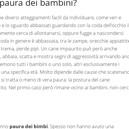
 paura dei bambini?
e diversi atteggiamenti facili da individuare, come veri e
 e lo sguardo abbassati guardando con la coda dell’occhio i
samente cerca di allontanarsi, oppure fugge a nascondersi
da in genere è abbassata, tra le zampe, orecchie appiattit
a, trema, perde pipì. Un cane impaurito può però anche
i, abbaia, scatta e mostra segni di aggressività arrivando an
temono tutti i bambini o uno solo, altri esclusivamente i
i una specifica età. Molto dipende dalle cause che scatenan
i tratta o meno di vera paura: la postura del cane
ito. Nel primo caso però rimane vicino ai bambini, non cer
hanno
paura dei bimbi
. Spesso non hanno avuto una