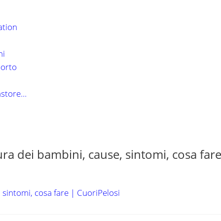
ation
ni
porto
Pastore…
ra dei bambini, cause, sintomi, cosa fare
 sintomi, cosa fare | CuoriPelosi