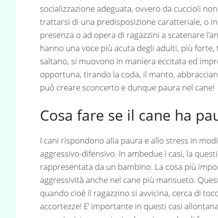
socializzazione adeguata, ovvero da cuccioli non s
trattarsi di una predisposizione caratteriale, o in
presenza o ad opera di ragazzini a scatenare l’an
hanno una voce più acuta degli adulti, più forte,
saltano, si muovono in maniera eccitata ed impre
opportuna, tirando la coda, il manto, abbracciando
può creare sconcerto e dunque paura nel cane!
Cosa fare se il cane ha pa
I cani rispondono alla paura e allo stress in m
aggressivo-difensivo. In ambedue i casi, la questio
rappresentata da un bambino. La cosa più impor
aggressività anche nel cane più mansueto. Questo
quando cioè il ragazzino si avvicina, cerca di to
accortezze! E’ importante in questi casi allontan