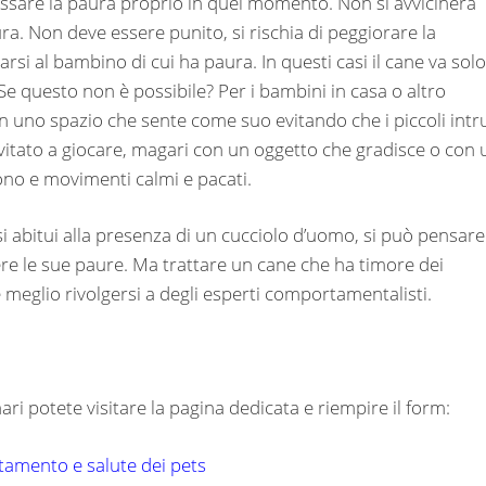
assare la paura proprio in quel momento. Non si avvicinerà
. Non deve essere punito, si rischia di peggiorare la
rsi al bambino di cui ha paura. In questi casi il cane va solo
 Se questo non è possibile? Per i bambini in casa o altro
in uno spazio che sente come suo evitando che i piccoli intr
nvitato a giocare, magari con un oggetto che gradisce o con 
tono e movimenti calmi e pacati.
 si abitui alla presenza di un cucciolo d’uomo, si può pensare
ncere le sue paure. Ma trattare un cane che ha timore dei
è meglio rivolgersi a degli esperti comportamentalisti.
i potete visitare la pagina dedicata e riempire il form:
rtamento e salute dei pets