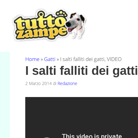
Vai
al
contenuto
Home
»
Gatti
»
I salti falliti dei gatti, VIDEO
I salti falliti dei ga
2 Marzo 2014
di
Redazione