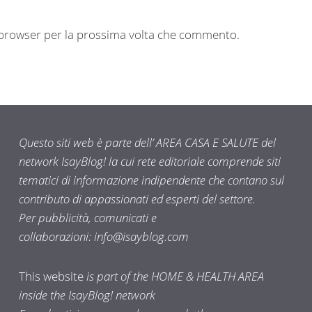
o browser per la prossima volta che commento.
Questo siti web è parte dell’ AREA CASA E SALUTE del
network IsayBlog! la cui rete editoriale comprende siti
tematici di informazione indipendente che contano sul
contributo di appassionati ed esperti del settore.
Per pubblicità, comunicati e
collaborazioni:
info@isayblog.com
This website
is part of the HOME & HEALTH AREA
inside the IsayBlog! network