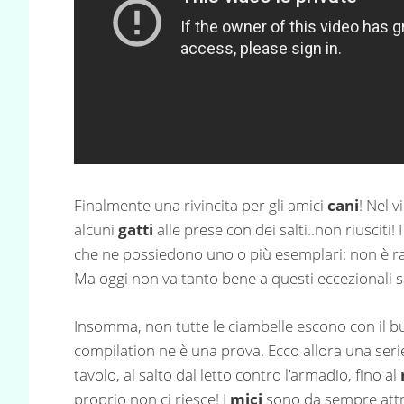
Finalmente una rivincita per gli amici
cani
! Nel 
alcuni
gatti
alle prese con dei salti..non riusciti! 
che ne possiedono uno o più esemplari: non è raro
Ma oggi non va tanto bene a questi eccezionali sa
Insomma, non tutte le ciambelle escono con il buc
compilation ne è una prova. Ecco allora una serie
tavolo, al salto dal letto contro l’armadio, fino al
proprio non ci riesce! I
mici
sono da sempre attra