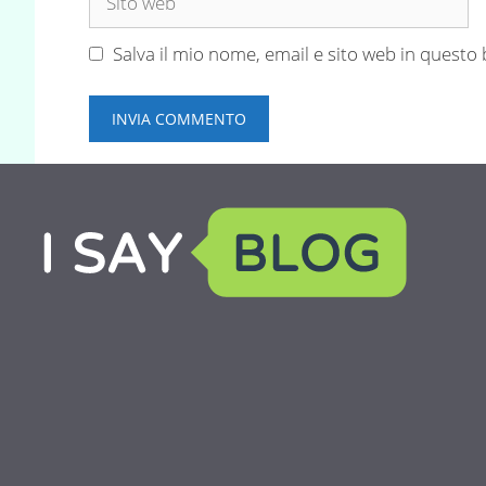
web
Salva il mio nome, email e sito web in quest