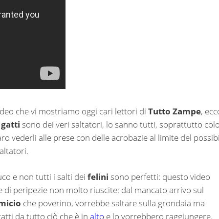
video che vi mostriamo oggi cari lettori di
Tutto Zampe
, ecc
I
gatti
sono dei veri saltatori, lo sanno tutti, soprattutto col
 vederli alle prese con delle acrobazie al limite del possibi
ltatori.
o e non tutti i salti dei
felini
sono perfetti: questo video
 di peripezie non molto riuscite: dal mancato arrivo sul
micio
che poverino, vorrebbe saltare sulla grondaia ma
tti da tutto ciò che è in
alto
e lo vorrebbero raggiungere.