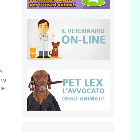
o
oro
le.