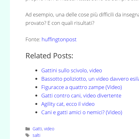
Ad esempio, una delle cose più difficili da insegn
provato? E con quali risultati?
Fonte:
huffingtonpost
Related Posts:
Gattini sullo scivolo, video
Bassotto poliziotto, un video davvero esi
Figuracce a quattro zampe (Video)
Gatti contro cani, video divertente
Agility cat, ecco il video
Cani e gatti amici o nemici? (Video)
Categorie
Gatti
,
video
Tag
salti