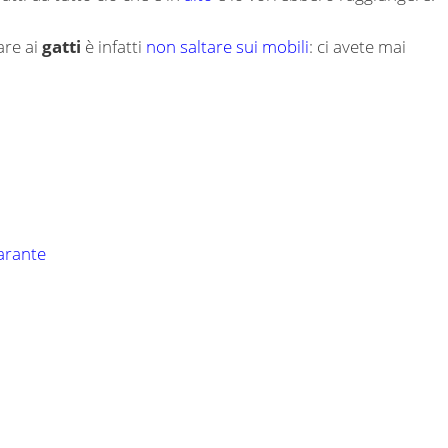
are ai
gatti
è infatti
non saltare sui mobili
: ci avete mai
larante