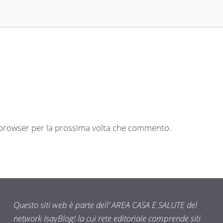
o browser per la prossima volta che commento.
Questo siti web è parte dell’ AREA CASA E SALUTE del
network IsayBlog! la cui rete editoriale comprende siti