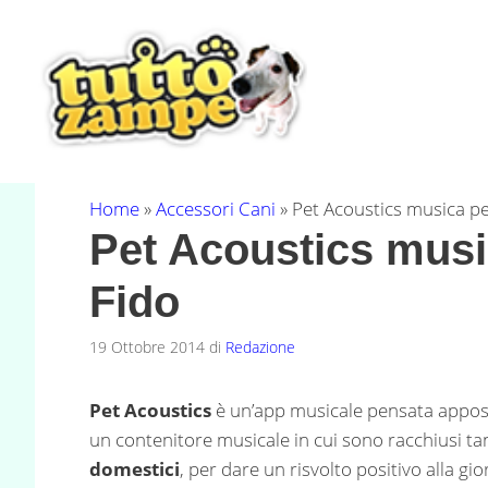
Vai
al
contenuto
Home
»
Accessori Cani
»
Pet Acoustics musica per
Pet Acoustics music
Fido
19 Ottobre 2014
di
Redazione
Pet Acoustics
è un’app musicale pensata appos
un contenitore musicale in cui sono racchiusi tant
domestici
, per dare un risvolto positivo alla gi