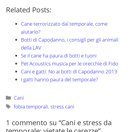
Related Posts:
Cane terrorizzato dal temporale, come
aiutarlo?
Botti di Capodanno, i consigli per gli animali
della LAV
Se il cane ha paura di botti e tuoni
Pet Acoustics musica per le orecchie di Fido
Cani e gatti: No ai botti di Capodanno 2013
I gatti hanno paura del temporale?
Categorie
Cani
Tag
fobia temporali
,
stress cani
1 commento su “Cani e stress da
temporale: vietate le carezze”