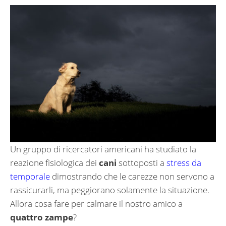
Un gruppo di ricercatori americani ha studiato la
reazione fisiologica dei
cani
sottoposti a
stress da
temporale
dimostrando che le carezze non servono a
rassicurarli, ma peggiorano solamente la situazione.
Allora cosa fare per calmare il nostro amico a
quattro zampe
?