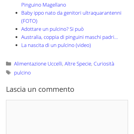
Pinguino Magellano
Baby ippo nato da genitori ultraquarantenni
(FOTO)
Adottare un pulcino? Si può
Australia, coppia di pinguini maschi padri…
La nascita di un pulcino (video)
Categorie
Alimentazione Uccelli
,
Altre Specie
,
Curiosità
Tag
pulcino
Lascia un commento
Commento