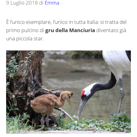
9 Luglio 2018
di
Emma
È l’unico esemplare, l’unico in tutta Italia: si tratta del
primo pulcino di
gru della Manciuria
diventato già
una piccola star.