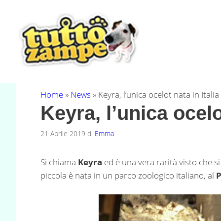
Vai
al
contenuto
Home
»
News
»
Keyra, l’unica ocelot nata in Italia
Keyra, l’unica ocelot
21 Aprile 2019
di
Emma
Si chiama
Keyra
ed è una vera rarità visto che s
piccola è nata in un parco zoologico italiano, al
P