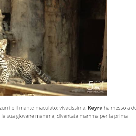
zzurri e il manto maculato: vivacissima,
Keyra
ha messo a d
dy, la sua giovane mamma, diventata mamma per la prima