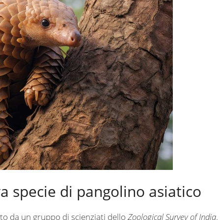
 specie di pangolino asiatico
rto da un gruppo di scienziati dello
Zoological Survey of India
.