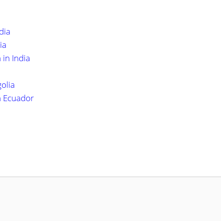
dia
ia
in India
olia
n Ecuador