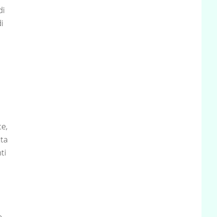
di
i
te,
tta
ti
e