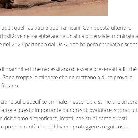
ppi: quelli asiatici e quelli africani. Con questa ulteriore
uriosità: ve ne sarebbe anche un’altra potenziale nominata a
re nel 2023 partendo dal DNA, non ha però ritrovato riscont
 di mammiferi che necessitano di essere preservati affinché 
. Sono troppe le minacce che ne mettono a dura prova la
africano.
ione sullo specifico animale, riuscendo a stimolare ancora
n fattore questo importante da non sottovalutare, soprattut
n dobbiamo dimenticare, infatti, che studi come questi
 e proprie rarità che dobbiamo proteggere a ogni costo.