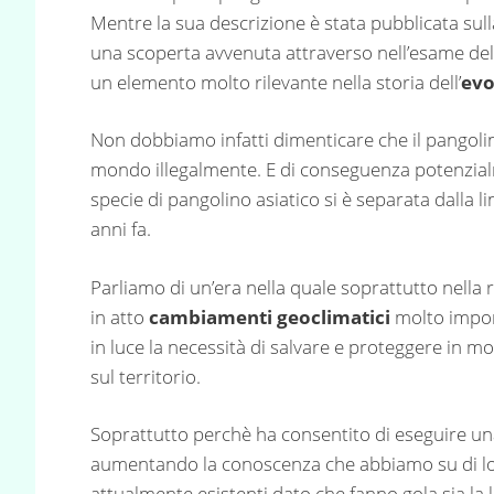
Mentre la sua descrizione è stata pubblicata sulla
una scoperta avvenuta attraverso nell’esame del 
un elemento molto rilevante nella storia dell’
evo
Non dobbiamo infatti dimenticare che il pangolino a
mondo illegalmente. E di conseguenza potenzia
specie di pangolino asiatico si è separata dalla li
anni fa.
Parliamo di un’era nella quale soprattutto nella
in atto
cambiamenti geoclimatici
molto import
in luce la necessità di salvare e proteggere in m
sul territorio.
Soprattutto perchè ha consentito di eseguire una
aumentando la conoscenza che abbiamo su di loro
attualmente esistenti dato che fanno gola sia la 