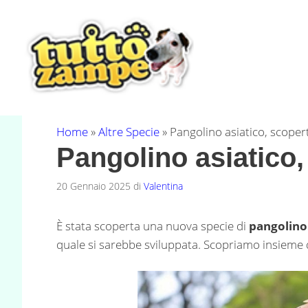
Vai
al
contenuto
Home
»
Altre Specie
»
Pangolino asiatico, scoper
Pangolino asiatico
20 Gennaio 2025
di
Valentina
È stata scoperta una nuova specie di
pangolino 
quale si sarebbe sviluppata. Scopriamo insieme qu