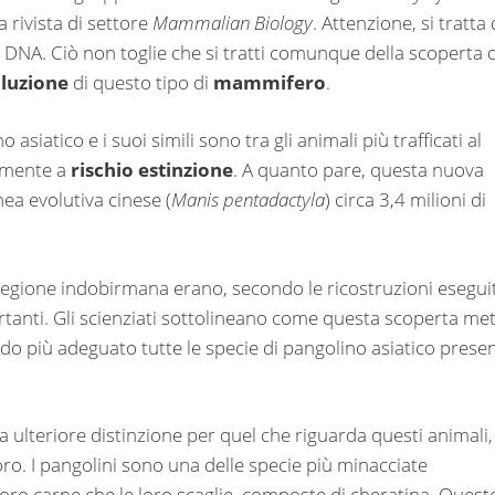
 rivista di settore
Mammalian Biology
. Attenzione, si tratta 
DNA. Ciò non toglie che si tratti comunque della scoperta d
luzione
di questo tipo di
mammifero
.
siatico e i suoi simili sono tra gli animali più trafficati al
lmente a
rischio estinzione
. A quanto pare, questa nuova
nea evolutiva cinese (
Manis pentadactyla
) circa 3,4 milioni di
 regione indobirmana erano, secondo le ricostruzioni esegui
anti. Gli scienziati sottolineano come questa scoperta me
odo più adeguato tutte le specie di pangolino asiatico presen
 ulteriore distinzione per quel che riguarda questi animali,
. I pangolini sono una delle specie più minacciate
loro carne che le loro scaglie, composte di cheratina. Quest