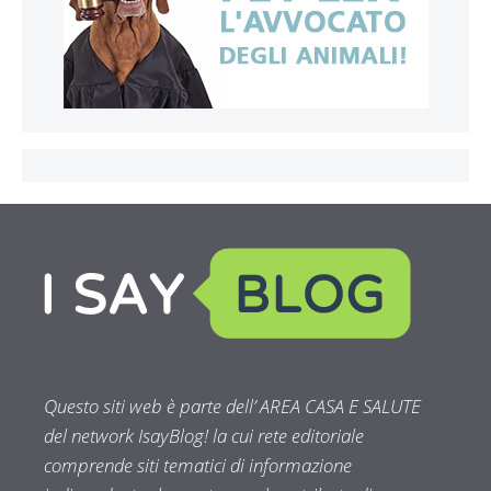
Questo siti web è parte dell’ AREA CASA E SALUTE
del network IsayBlog! la cui rete editoriale
comprende siti tematici di informazione