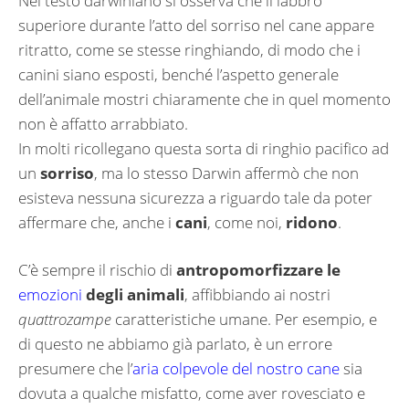
Nel testo darwiniano si osserva che il labbro
superiore durante l’atto del sorriso nel cane appare
ritratto, come se stesse ringhiando, di modo che i
canini siano esposti, benché l’aspetto generale
dell’animale mostri chiaramente che in quel momento
non è affatto arrabbiato.
In molti ricollegano questa sorta di ringhio pacifico ad
un
sorriso
, ma lo stesso Darwin affermò che non
esisteva nessuna sicurezza a riguardo tale da poter
affermare che, anche i
cani
, come noi,
ridono
.
C’è sempre il rischio di
antropomorfizzare le
emozioni
degli animali
, affibbiando ai nostri
quattrozampe
caratteristiche umane. Per esempio, e
di questo ne abbiamo già parlato, è un errore
presumere che l’
aria colpevole del nostro cane
sia
dovuta a qualche misfatto, come aver rovesciato e