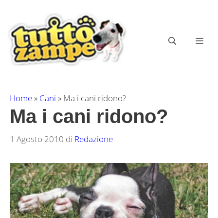
Vai
al
contenuto
ME
Home
»
Cani
»
Ma i cani ridono?
Ma i cani ridono?
1 Agosto 2010
di
Redazione