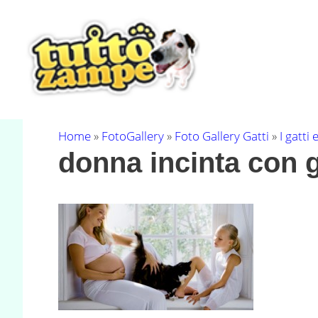
Vai
al
contenuto
Home
»
FotoGallery
»
Foto Gallery Gatti
»
I gatti
donna incinta con 