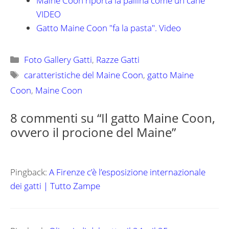
Maine Coon riporta la pallina come un cane
VIDEO
Gatto Maine Coon "fa la pasta". Video
Categorie
Foto Gallery Gatti
,
Razze Gatti
Tag
caratteristiche del Maine Coon
,
gatto Maine
Coon
,
Maine Coon
8 commenti su “Il gatto Maine Coon,
ovvero il procione del Maine”
Pingback:
A Firenze c’è l’esposizione internazionale
dei gatti | Tutto Zampe