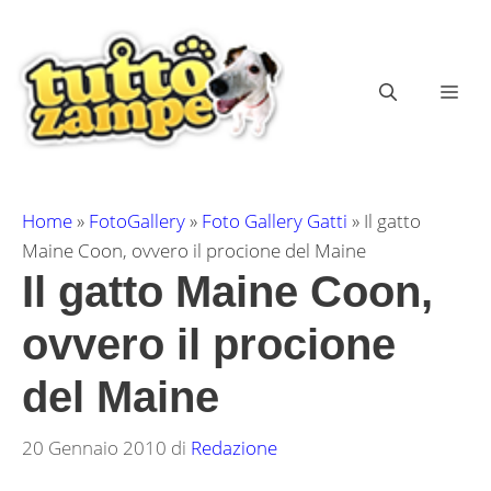
Vai
al
contenuto
ME
Home
»
FotoGallery
»
Foto Gallery Gatti
»
Il gatto
Maine Coon, ovvero il procione del Maine
Il gatto Maine Coon,
ovvero il procione
del Maine
20 Gennaio 2010
di
Redazione