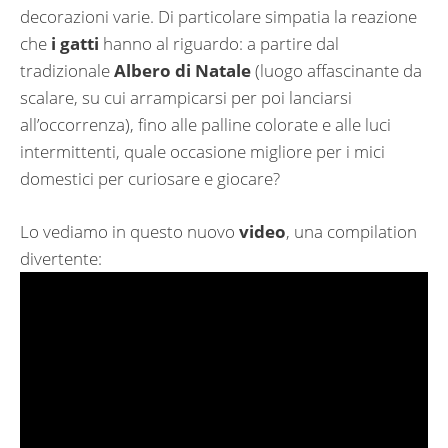
decorazioni varie. Di particolare simpatia la reazione
che
i gatti
hanno al riguardo: a partire dal
tradizionale
Albero di Natale
(luogo affascinante da
scalare, su cui arrampicarsi per poi lanciarsi
all’occorrenza), fino alle palline colorate e alle luci
intermittenti, quale occasione migliore per i mici
domestici per curiosare e giocare?
Lo vediamo in questo nuovo
video
, una compilation
divertente: