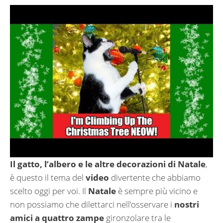
Il gatto, l’albero e le altre decorazioni di Natale
,
è questo il tema del
video
divertente che abbiamo
scelto oggi per voi. Il
Natale
è sempre più vicino e
non possiamo che dilettarci nell’osservare i
nostri
amici a quattro zampe
gironzolare tra le