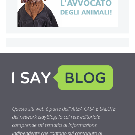
Questo siti web è parte dell’ AREA CASA E SALUTE
del network IsayBlog! la cui rete editoriale
comprende siti tematici di informazione
indipendente che contano sul contributo di