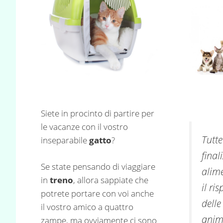
Siete in procinto di partire per
le vacanze con il vostro
Tutte
inseparabile
gatto
?
final
Se state pensando di viaggiare
alime
in
treno
, allora sappiate che
il ri
potrete portare con voi anche
delle
il vostro amico a quattro
anima
zampe, ma ovviamente ci sono