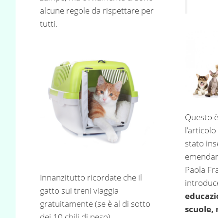
alcune regole da rispettare per
tutti.
Questo è
l’articol
stato ins
emendam
Paola Fra
Innanzitutto ricordate che il
introduce
gatto sui treni viaggia
educazio
gratuitamente (se è al di sotto
scuole, 
dei 10 chili di peso).