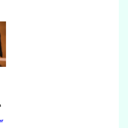
i
a
er