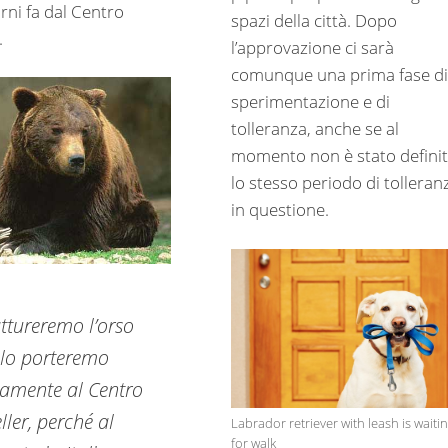
rni fa dal Centro
spazi della città. Dopo
.
l’approvazione ci sarà
comunque una prima fase di
sperimentazione e di
tolleranza, anche se al
momento non è stato defini
lo stesso periodo di tolleran
in questione.
ttureremo l’orso
lo porteremo
amente al Centro
ller, perché al
Labrador retriever with leash is waiti
for walk