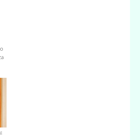
to
za
ng