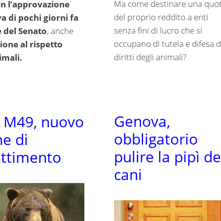
Ma come destinare una quo
on l’approvazione
del proprio reddito a enti
va di pochi giorni fa
senza fini di lucro che si
e del Senato
, anche
occupano di tutela e difesa d
ione al rispetto
diritti degli animali?
imali.
Genova,
 M49, nuovo
obbligatorio
ne di
pulire la pipì de
ttimento
cani