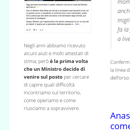
momen
anche
migli
fa la
a liv
Negli anni abbiamo ricevuto
alcuni aiuti e molti attestati di
stima; però
è la prima volta
Conferma
che un Ministro decide di
la linea 
venire sul posto
per cercare
dell’orso
di capire quali difficoltà
incontriamo sul territorio,
come operiamo e come
riusciamo a sopravvivere.
Anas
come