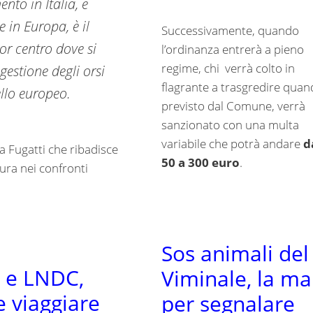
to in Italia, e
 in Europa, è il
Successivamente, quando
or centro dove si
l’ordinanza entrerà a pieno
regime, chi
verrà colto in
 gestione degli orsi
flagrante a trasgredire qua
ello europeo.
previsto dal Comune, verrà
sanzionato con una multa
variabile che potrà andare
d
 Fugatti che ribadisce
50 a 300 euro
.
dura nei confronti
.
Sos animali del
 e LNDC,
Viminale, la ma
 viaggiare
per segnalare