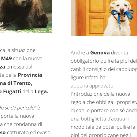
ca la situazione
Anche a
Genova
diventa
o M49
con la nuova
obbligatorio pulire la pipì dei
nza
emessa dal
cani: il consiglio del capoluo
te della
Provincia
ligure infatti ha
a di Trento,
appena approvato
o Fugatti
della
Lega.
l’introduzione della nuova
regola che obbliga i propriet
o se c’è pericolo
” è
di cani e portare con sé anc
iporta la nuova
una bottiglietta d’acqua in
a che condanna di
modo tale da poter pulire la
rso
catturato ed evaso
pipì del proprio cane negli