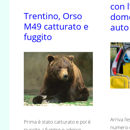
con 
Trentino, Orso
dome
M49 catturato e
aut
fuggito
Arriva l’e
Prima è stato catturato e poi è
numero de
riuscito a fuggire e adesso