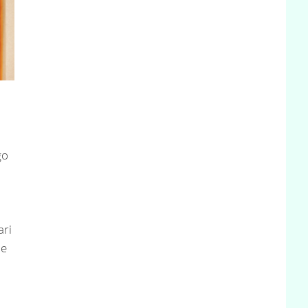
go
ari
he