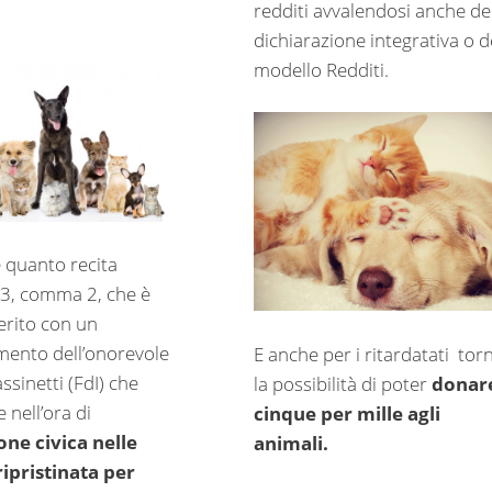
redditi avvalendosi anche de
dichiarazione integrativa o d
modello Redditi.
 quanto recita
o 3, comma 2, che è
erito con un
ento dell’onorevole
E anche per i ritardatati
tor
ssinetti (FdI) che
la possibilità di poter
donare
 nell’ora di
cinque per mille agli
ne civica nelle
animali.
ripristinata per