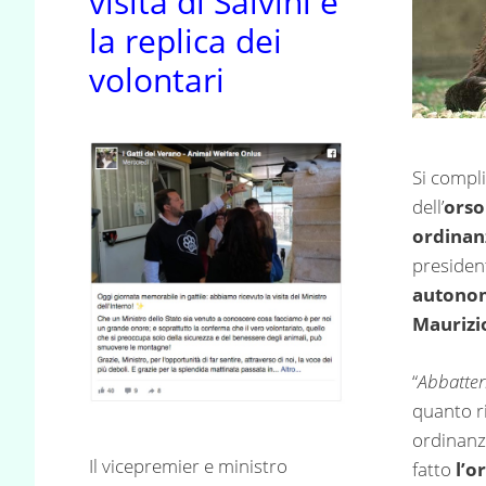
visita di Salvini e
la replica dei
volontari
Si compli
dell’
ors
ordina
presiden
autonom
Maurizi
“
Abbatterl
quanto r
ordinanz
Il vicepremier e ministro
fatto
l’o