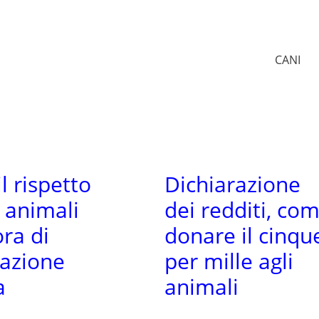
CANI
il rispetto
Dichiarazione
i animali
dei redditi, co
ora di
donare il cinqu
azione
per mille agli
a
animali