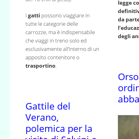
legge c
definiti
I
gatti
possono viaggiare in
da part
tutte le categorie delle
l’educaz
carrozze, ma è indispensabile
degli an
che viaggi in treno solo ed
esclusivamente all’interno di un
apposito contenitore o
trasportino
.
Orso
ordi
abba
Gattile del
Verano,
polemica per la