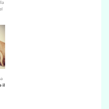
lla
el
na
 il