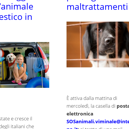
l’animale
maltrattament
stico in
o
È attiva dalla mattina di
mercoledì, la casella di
post
elettronica
state e cresce il
SOSanimali.viminale@int
gli italiani che