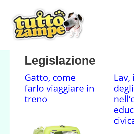
Vai
al
contenuto
Legislazione
Gatto, come
Lav, 
farlo viaggiare in
degl
treno
nell’
educ
civic