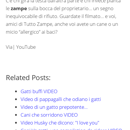
C’è chi gira la testa dall’altra parte e chi invece pianta
le
zampe
sulla bocca del proprietario… un segno
inequivocabile di rifiuto. Guardate il filmato… e voi,
amici di Tutto Zampe, anche voi avete un cane o un
micio “allergico” ai baci?
Via| YouTube
Related Posts:
Gatti buffi VIDEO
Video di pappagalli che odiano i gatti
Video di un gatto prepotente...
Cani che sorridono VIDEO
Video Husky che dicono: "I love you"