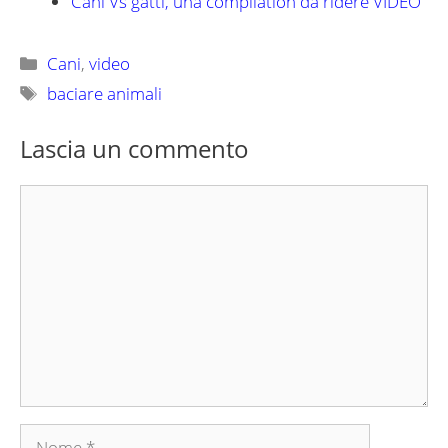
Cani Vs gatti, una compilation da ridere VIDEO
Categorie
Cani
,
video
Tag
baciare animali
Lascia un commento
Commento
Nome