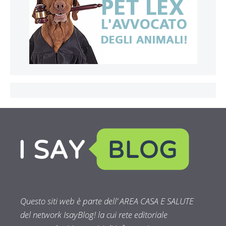
Questo siti web è parte dell’ AREA CASA E SALUTE
del network IsayBlog! la cui rete editoriale