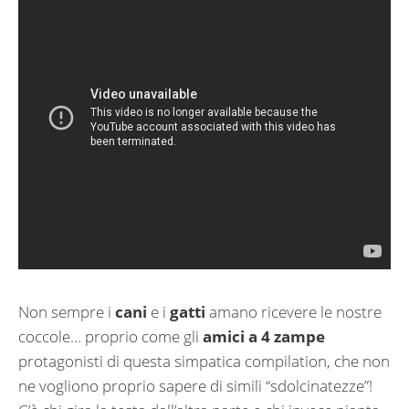
Non sempre i
cani
e i
gatti
amano ricevere le nostre
coccole… proprio come gli
amici a 4 zampe
protagonisti di questa simpatica compilation, che non
ne vogliono proprio sapere di simili “sdolcinatezze”!