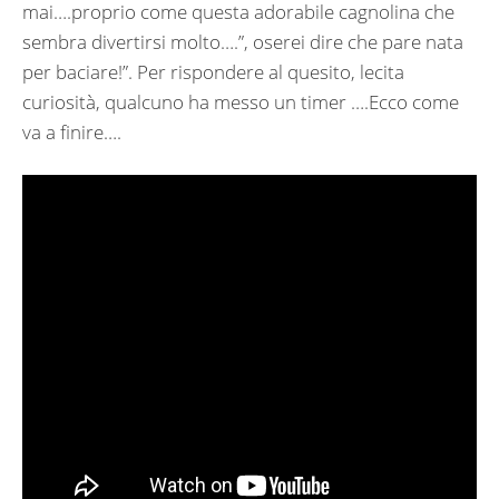
mai….proprio come questa adorabile cagnolina che
sembra divertirsi molto….”, oserei dire che pare nata
per baciare!”. Per rispondere al quesito, lecita
curiosità, qualcuno ha messo un timer ….Ecco come
va a finire….