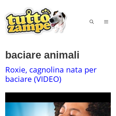
Vai
al
contenuto
ME
baciare animali
Roxie, cagnolina nata per
baciare (VIDEO)