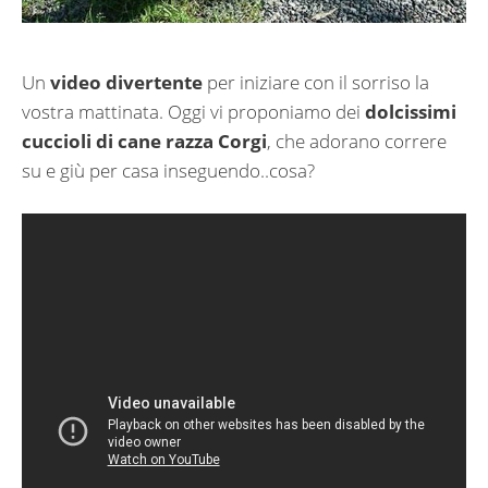
Un
video divertente
per iniziare con il sorriso la
vostra mattinata. Oggi vi proponiamo dei
dolcissimi
cuccioli di cane razza Corgi
, che adorano correre
su e giù per casa inseguendo..cosa?