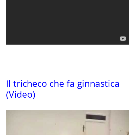
Il tricheco che fa ginnastica
(Video)