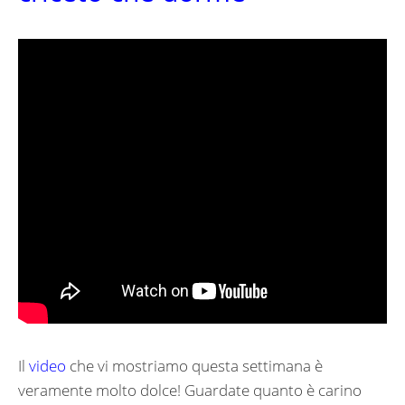
Il
video
che vi mostriamo questa settimana è
veramente molto dolce! Guardate quanto è carino