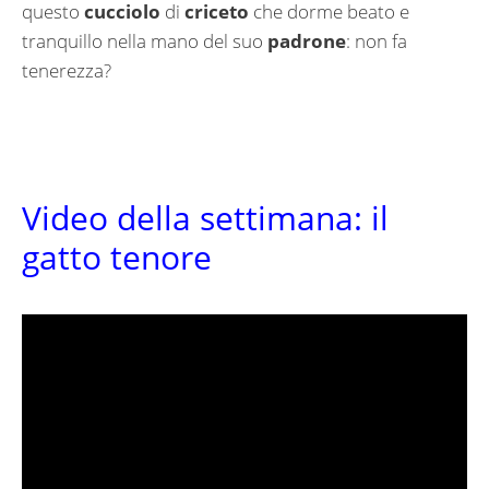
questo
cucciolo
di
criceto
che dorme beato e
tranquillo nella mano del suo
padrone
: non fa
tenerezza?
Video della settimana: il
gatto tenore