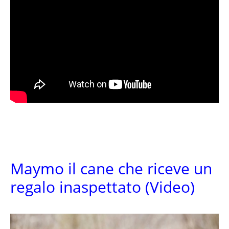
Maymo il cane che riceve un
regalo inaspettato (Video)