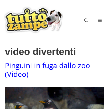
Vai
al
contenuto
ME
video divertenti
Pinguini in fuga dallo zoo
(Video)