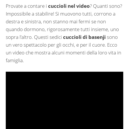
Provate a contare i
cuccioli nel video
? Quanti sono?
Impossibile a stabilire! Si muovono tutti, corrono a
destra e sinistra, non stanno mai fermi se non
quando dormono, rigorosamente tutti insieme, uno
sopra l’altro. Questi sedici
cuccioli di basenji
sono
un vero spettacolo per gli occhi, e per il cuore. Ecco
un video che mostra alcuni momenti della loro vita in
famiglia.