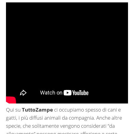
Qui su
TuttoZampe
ci occupiamo spesso di cani e
gatti, i più diffusi animali da compagnia. Anche altre
specie, che solitamente vengono considerati “da
allevamento” possono mostrare affezione e certe