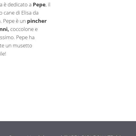
a è dedicato a
Pepe
, il
o cane di Elisa da
. Pepe è un
pincher
nni,
coccolone e
issimo. Pepe ha
te un musetto
ile!