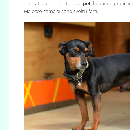
allertati dai proprietari del
pet
, lo hanno pratic
Ma ecco come si sono svolti i fatti.