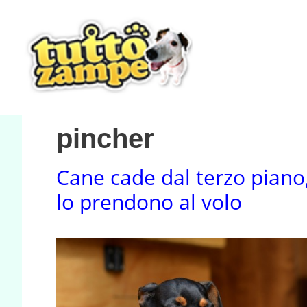
Vai
al
contenuto
pincher
Cane cade dal terzo piano
lo prendono al volo