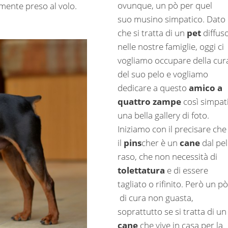
ovunque, un pò per quel
amente preso al volo.
suo musino simpatico. Dato
che si tratta di un
pet
diffus
nelle nostre famiglie, oggi ci
vogliamo occupare della cur
del suo pelo e vogliamo
dedicare a questo
amico a
quattro zampe
così simpat
una bella gallery di foto.
Iniziamo con il precisare che
il
pins
cher è un
cane
dal pe
raso, che non necessità di
tolettatura
e di essere
tagliato o rifinito. Però un pò
di cura non guasta,
soprattutto se si tratta di un
cane
che vive in casa per la