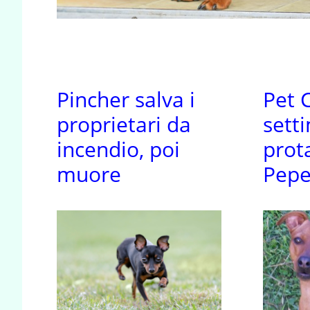
Pincher salva i
Pet C
proprietari da
sett
incendio, poi
prot
muore
Pep