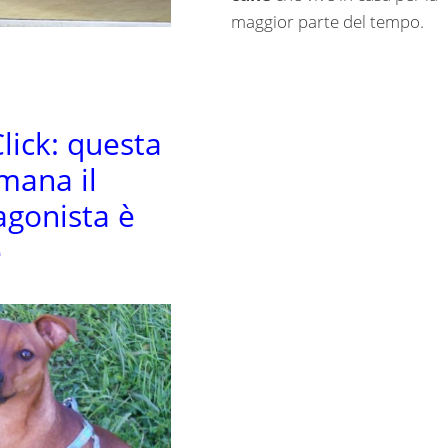
maggior parte del tempo.
lick: questa
imana il
agonista è
e