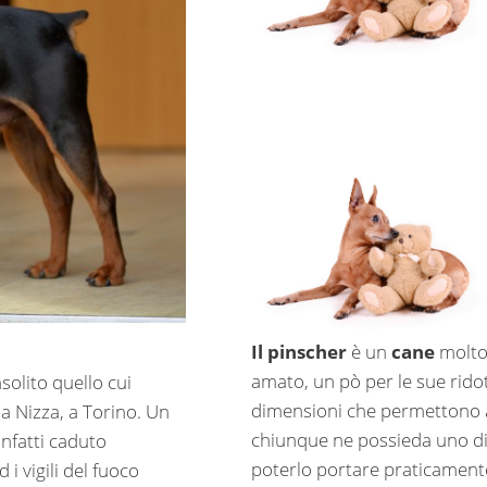
Il
pinscher
è un
cane
molt
amato, un pò per le sue rido
solito quello cui
dimensioni che permettono 
ia Nizza, a Torino. Un
chiunque ne possieda uno d
 infatti caduto
poterlo portare praticament
i vigili del fuoco