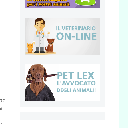
o
tte
a
i
e