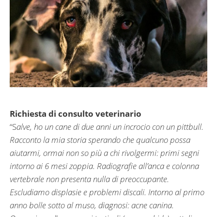
Richiesta di consulto veterinario
“S
alve, ho un cane di due anni un incrocio con un pittbull.
Racconto la mia storia sperando che qualcuno possa
aiutarmi, ormai non so più a chi rivolgermi: primi segni
intorno ai 6 mesi zoppia. Radiografie all’anca e colonna
vertebrale non presenta nulla di preoccupante.
Escludiamo displasie e problemi discali. Intorno al primo
anno bolle sotto al muso, diagnosi: acne canina.