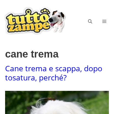
Vai
al
contenuto
ME
cane trema
Cane trema e scappa, dopo
tosatura, perché?