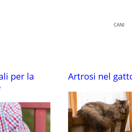
CANI
li per la
Artrosi nel gatt
e