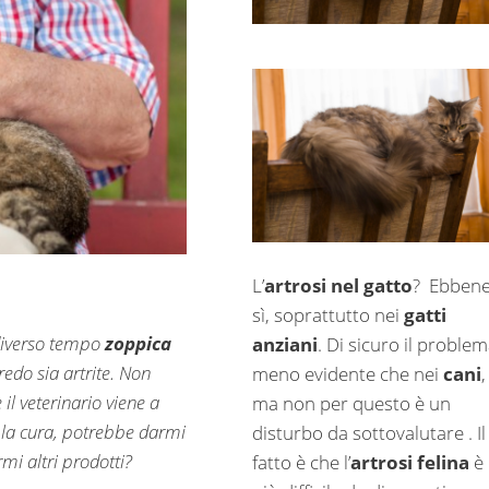
L’
artrosi nel gatto
? Ebben
sì, soprattutto nei
gatti
 diverso tempo
zoppica
anziani
. Di sicuro il problem
edo sia artrite. Non
meno evidente che nei
cani
,
il veterinario viene a
ma non per questo è un
 la cura, potrebbe darmi
disturbo da sottovalutare . Il
rmi altri prodotti?
fatto è che l’
artrosi felina
è