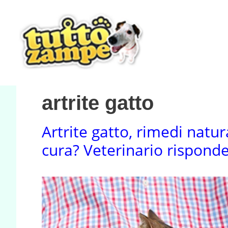
Vai
al
contenuto
artrite gatto
Artrite gatto, rimedi natura
cura? Veterinario rispond