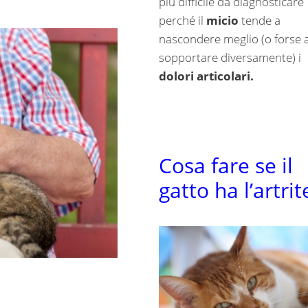
più difficile da diagnosticare
perché il
micio
tende a
nascondere meglio (o forse 
sopportare diversamente) i
dolori articolari.
Cosa fare se il
gatto ha l’artrit