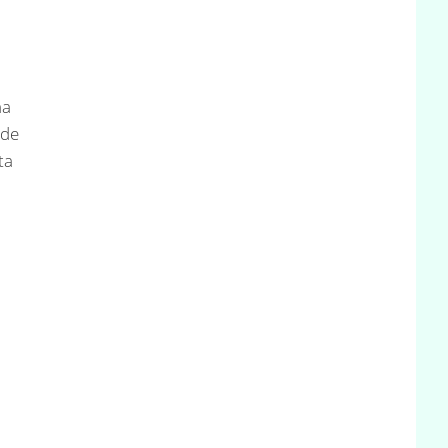
a
ede
ta