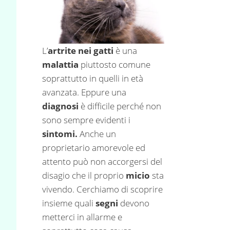
L’
artrite nei gatti
è una
malattia
piuttosto comune
soprattutto in quelli in età
avanzata. Eppure una
diagnosi
è difficile perché non
sono sempre evidenti i
sintomi.
Anche un
proprietario amorevole ed
attento può non accorgersi del
disagio che il proprio
micio
sta
vivendo. Cerchiamo di scoprire
insieme quali
segni
devono
metterci in allarme e