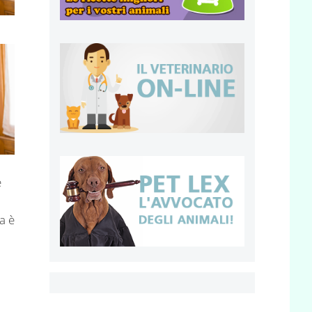
e
a è