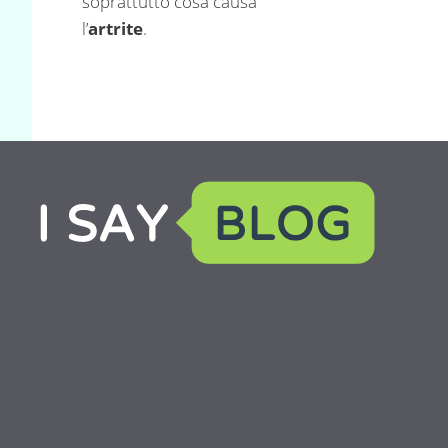
soprattutto cosa causa
l’
artrite
.