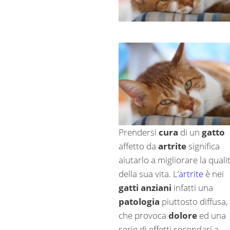
Prendersi
cura
di un
gatto
affetto da
artrite
significa
aiutarlo a migliorare la quali
della sua vita. L’
artrite
è nei
gatti anziani
infatti una
patologia
piuttosto diffusa,
che provoca
dolore
ed una
serie di effetti secondari a