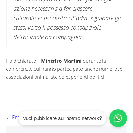
azione necessaria a far crescere
culturalmente i nostri cittadini e guidare gli
stessi verso il possesso consapevole
dell’animale da compagnia.
Ha dichiarato il
Ministro Martini
durante la
conferenza, cui hanno partecipato anche numerose
associazioni animaliste ed esponenti politici.
Navigazione
Pagina
Pagina
←
Precedente
1
2
Vuoi pubblicare sul nostro network?
articolo