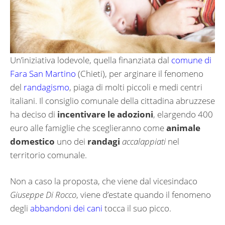
Un’iniziativa lodevole, quella finanziata dal
comune di
Fara San Martino
(Chieti), per arginare il fenomeno
del
randagismo
, piaga di molti piccoli e medi centri
italiani. Il consiglio comunale della cittadina abruzzese
ha deciso di
incentivare le adozioni
, elargendo 400
euro alle famiglie che sceglieranno come
animale
domestico
uno dei
randagi
accalappiati
nel
territorio comunale.
Non a caso la proposta, che viene dal vicesindaco
Giuseppe Di Rocco
, viene d’estate quando il fenomeno
degli
abbandoni dei cani
tocca il suo picco.