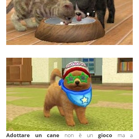
Adottare un cane
non è un
gioco
ma a