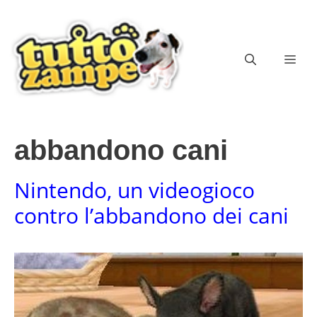
Vai
al
contenuto
ME
abbandono cani
Nintendo, un videogioco
contro l’abbandono dei cani