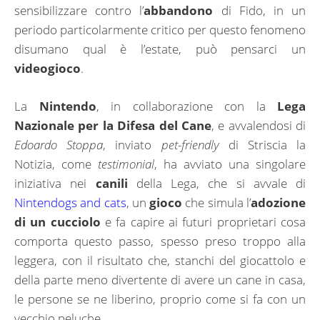
sensibilizzare contro l’
abbandono
di Fido, in un
periodo particolarmente critico per questo fenomeno
disumano qual è l’estate, può pensarci un
videogioco
.
La
Nintendo
, in collaborazione con la
Lega
Nazionale per la Difesa del Cane
, e avvalendosi di
Edoardo Stoppa
, inviato
pet-friendly
di Striscia la
Notizia, come
testimonial
, ha avviato una singolare
iniziativa nei
canili
della Lega, che si avvale di
Nintendogs and cats
, un
gioco
che simula l’
adozione
di un cucciolo
e fa capire ai futuri proprietari cosa
comporta questo passo, spesso preso troppo alla
leggera, con il risultato che, stanchi del giocattolo e
della parte meno divertente di avere un cane in casa,
le persone se ne liberino, proprio come si fa con un
vecchio peluche.