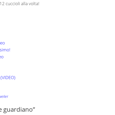
 cuccioli alla volta!
deo
ssimo!
eo
r (VIDEO)
weiler
ne guardiano”