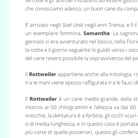
ferrovie e gli animali iniziavano ad essere gestit
che conosciamo adesso, un buon cane da compa
E’ arrivato negli
Stati Uniti
negli anni Trenta, e lì 
un esemplare femmina,
Samantha
. La cagnona
gennaio si era avventurato nel bosco, nella Flori
la notte e il giorno seguente lo guidò verso i so
del cane resero possibile la sopravvivenza del pi
Il
Rottweiler
appartiene anche alla mitologia, r
tra le mani viene spesso raffigurata tra le fauci 
Il
Rottweiler
è un cane medio-grande, dalla str
intorno ai 50 chilogrammi e l’altezza va dai 60
orecchie, la dentatura è a forbice, gli occhi scu
o di media lunghezza, e in questo caso è portata 
più corte di quelle posteriori, questo gli confer