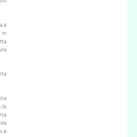
ciò
a a
 in
tta
ure
orta
ira
 le
rta
nte
o e