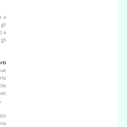
a a
gli
o a
gli
rti
sue
rlo
ile
sti
.
sto
una