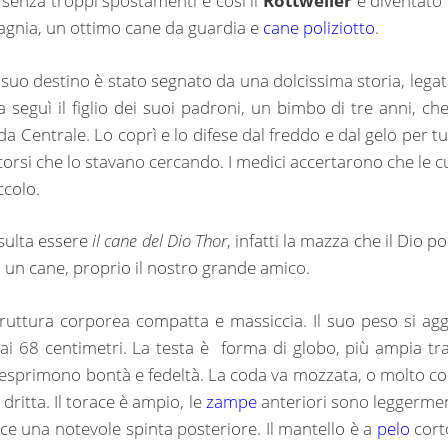
i senza troppi spostamenti e così il
Rottweiler
è diventato 
gnia, un ottimo cane da guardia e
cane poliziotto
.
il suo destino è stato segnato da una dolcissima storia, legat
 seguì il figlio dei suoi padroni, un bimbo di tre anni, che
da Centrale. Lo coprì e lo difese dal freddo e dal gelo per tu
ccorsi che lo stavano cercando. I medici accertarono che le c
ccolo.
isulta essere
il cane del Dio Thor
, infatti la mazza che il Dio p
di un cane, proprio il nostro grande amico.
uttura corporea compatta e massiccia. Il suo peso si agg
 ai 68 centimetri. La testa è forma di globo, più ampia tra
ri esprimono bontà e fedeltà. La coda va mozzata, o molto co
dritta. Il torace è ampio, le
zampe
anteriori sono leggerme
isce una notevole spinta posteriore. Il mantello è a
pelo
cort