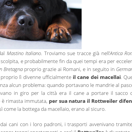
dal
Mastino Italiano
. Troviamo sue tracce già nell’
Antica R
a scolpita, e probabilmente fin da quei tempi era per eccele
n Bretagna
proprio grazie ai Romani, e in seguito in
German
 proprio lì divenne ufficialmente
il cane dei macellai
. Que
senza alcun problema: quando portavano le mandrie al pasc
avano in giro per la città era il cane a portare il sacco 
he è rimasta immutata,
per sua natura il Rottweiler dife
osì come la bottega da macellaio, erano al sicuro.
dai cani con i loro padroni, i trasporti avvenivano tramite