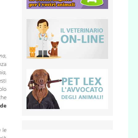
oma
,
nza
ia
,
sti
olo
che
nde
 le