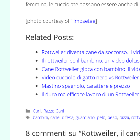
femmina, le cucciolate possono essere anche di 12
[photo courtesy of
Timosetae
]
Related Posts:
Rottweiler diventa cane da soccorso. Il vi
Il rottweiler ed il bambino: un video dolci
Cane Rottweiler gioca con bambino. Il vid
Video cucciolo di gatto nero vs Rottweiler
Mastino spagnolo, carattere e prezzo
Il duro ma efficace lavoro di un Rottweile
Categorie
Cani
,
Razze Cani
Tag
bambini
,
cane
,
difesa
,
guardiano
,
pelo
,
peso
,
razza
,
rott
8 commenti su “Rottweiler, il ca