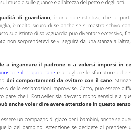
sul muso e sulle guance e all’altezza del petto e degli arti.
ualità di guardiano
, è una dote istintiva, che lo port
iglia, è molto sicuro di sè anche se si mostra schivo con 
sto suo istinto di salvaguardia può diventare eccessivo, fin
to non sorprendetevi se vi seguirà da una stanza all’altra, 
de a ingannare il padrone o a volersi imporsi in ce
onoscere il proprio cane
e a cogliere le sfumature delle 
ono
dei comportamenti da evitare con il cane
. Stringe
ve o delle esclamazioni improvvise. Certo, può essere diffic
ò pare che il Rottweiler sia davvero molto sensibile a que
può anche voler dire avere attenzione in questo senso
essere un compagno di gioco per i bambini, anche se que
quello del bambino. Attenzione se decidete di prendere 