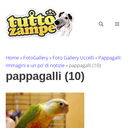
Vai
al
contenuto
ME
Home
»
FotoGallery
»
Foto Gallery Uccelli
»
Pappagalli:
immagini e un po’ di notizie
»
pappagalli (10)
pappagalli (10)