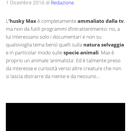
1 Dicembre 2016
di
Redazione
L
‘husky Max
è completamente
ammaliato dalla tv
,
ma non da futili programmi d’intrattenimento: no, a
lui interessano solo i documentari e non su
qualsivoglia tema bensì quelli sulla
natura selvaggia
e in particolar modo sulle
specie animali
. Max è
proprio un animale ‘animalista’. Ed è talmente preso
da interesse e curiosità verso altre creature che non
si lascia distrarre da niente e da nessuno…